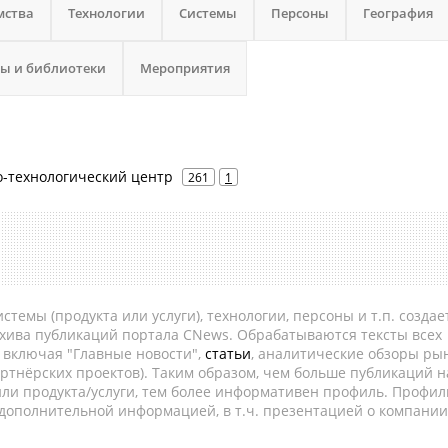
мства
Технологии
Системы
Персоны
География
ы и библиотеки
Мероприятия
о-технологический центр
261
1
темы (продукта или услуги), технологии, персоны и т.п. создае
рхива публикаций портала CNews. Обрабатываются тексты всех
, включая "Главные новости",
статьи
, аналитические обзоры рын
ртнёрских проектов). Таким образом, чем больше публикаций н
ли продукта/услуги, тем более информативен профиль. Профил
 дополнительной информацией, в т.ч. презентацией о компании