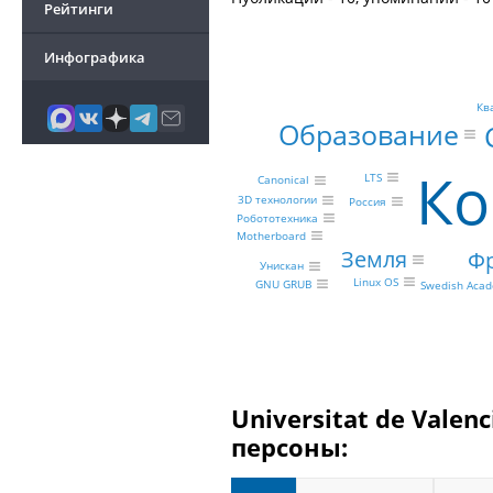
Рейтинги
Инфографика
Кв
Образование
Ко
LTS
Canonical
3D технологии
Россия
Робототехника
Motherboard
Земля
Ф
Унискан
Linux OS
GNU GRUB
Swedish Aca
Universitat de Valе
персоны: