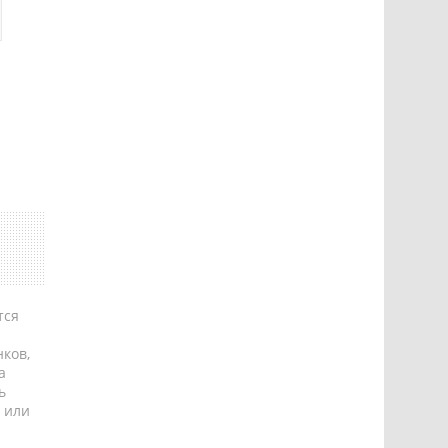
тся
ков,
а
ь
 или