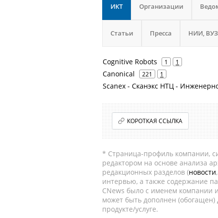
ИКТ
Организации
Ведо
Статьи
Пресса
НИИ, ВУЗ
Cognitive Robots
1
1
Canonical
221
1
Scanex - Сканэкс НТЦ - Инженерн
КОРОТКАЯ ССЫЛКА
* Страница-профиль компании, сис
редактором на основе анализа а
редакционных разделов (
новости
интервью, а также содержание па
CNews было с именем компании и
может быть дополнен (обогащен)
продукте/услуге.