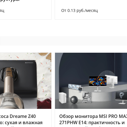
яц
От 0.13 руб./месяц
оса Dreame Z40
Обзор монитора MSI PRO MA
o: сухая и влажная
271PHW E14: практичность и