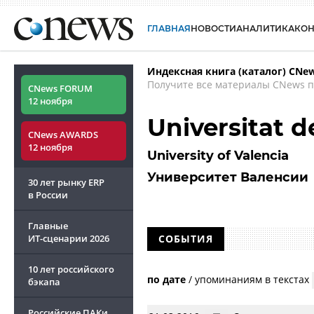
ГЛАВНАЯ
НОВОСТИ
АНАЛИТИКА
КО
Индексная книга (каталог) CNe
Получите все материалы CNews п
CNews FORUM
12 ноября
Universitat d
CNews AWARDS
12 ноября
University of Valencia
Университет Валенсии
30 лет рынку ERP
в России
Главные
ИТ-сценарии
2026
СОБЫТИЯ
10 лет российского
по дате
/
упоминаниям в текстах
бэкапа
Российские ПАКи