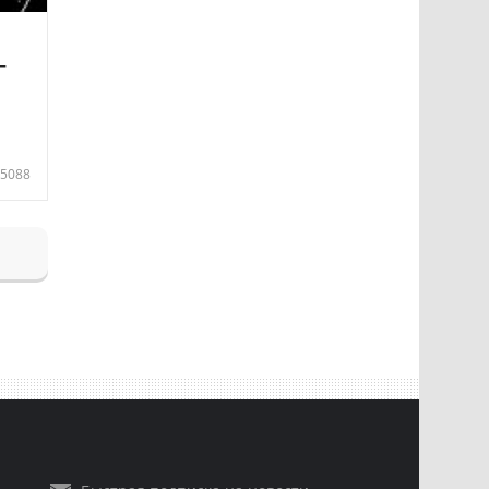
—
5088