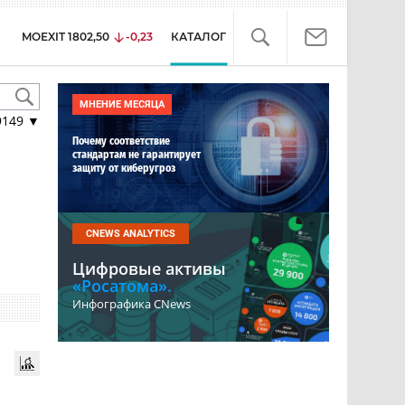
MOEXIT
1802,50
-0,23
КАТАЛОГ
МНЕНИЕ МЕСЯЦА
9149
▼
Почему соответствие
стандартам не гарантирует
защиту от киберугроз
CNEWS ANALYTICS
Цифровые активы
«Росатома».
Инфографика CNews