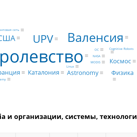
антовая сеть
Валенсия
UPV
США
ролевство
Cognitive Robots
ОС
NASA
Космос
MODIS
Linux
Каталония
ранция
Физика
Astronomy
demy
ncia и организации, системы, технологи