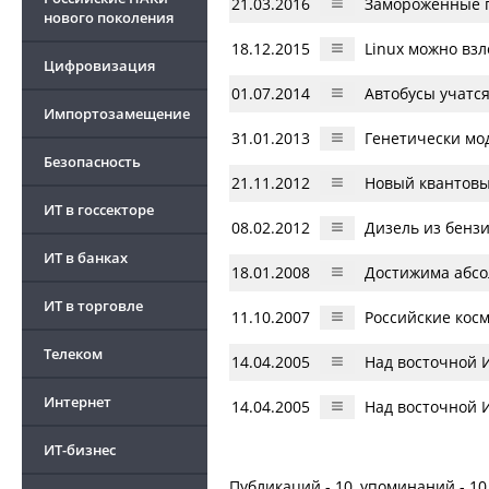
21.03.2016
Замороженные п
нового поколения
18.12.2015
Linux можно взл
Цифровизация
01.07.2014
Автобусы учатс
Импортозамещение
31.01.2013
Генетически м
Безопасность
21.11.2012
Новый квантовы
ИТ в госсекторе
08.02.2012
Дизель из бенз
ИТ в банках
18.01.2008
Достижима абсо
ИТ в торговле
11.10.2007
Российские кос
Телеком
14.04.2005
Над восточной 
Интернет
14.04.2005
Над восточной 
ИТ-бизнес
Публикаций - 10, упоминаний - 10