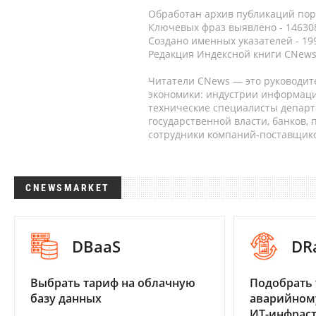
Обработан архив публикаций порт
Ключевых фраз выявлено - 146308
Создано именных указателей - 19
Редакция Индексной книги CNews
Читатели CNews — это руководит
экономики: индустрии информаци
технические специалисты депар
государственной власти, банков,
сотрудники компаний-поставщико
CNEWSMARKET
DBaaS
DR
Выбрать тариф на облачную
Подобрать 
базу данных
аварийном
ИТ-инфрас