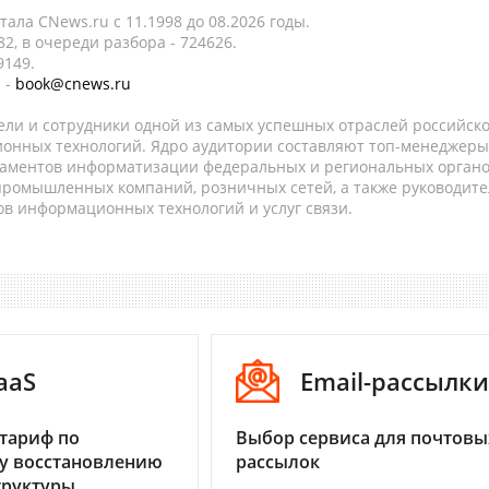
ала CNews.ru c 11.1998 до 08.2026 годы.
2, в очереди разбора - 724626.
9149.
 -
book@cnews.ru
ели и сотрудники одной из самых успешных отраслей российск
онных технологий. Ядро аудитории составляют топ-менеджеры
таментов информатизации федеральных и региональных орган
 промышленных компаний, розничных сетей, а также руководите
в информационных технологий и услуг связи.
aaS
Email-рассылки
тариф по
Выбор сервиса для почтовы
у восстановлению
рассылок
труктуры