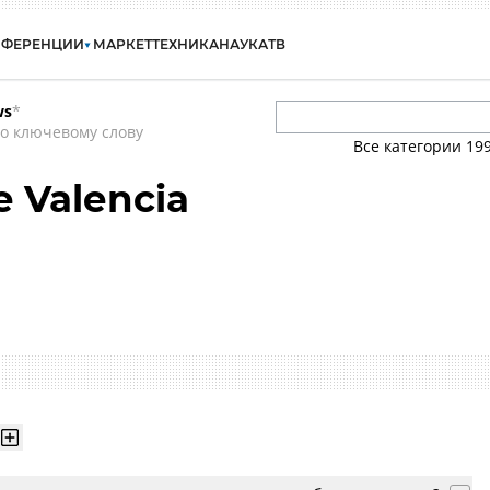
НФЕРЕНЦИИ
МАРКЕТ
ТЕХНИКА
НАУКА
ТВ
ws
*
о ключевому слову
Все категории
19
e Valеncia