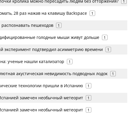
очки кролика можно пересадить людям без отторжения?
1
омать, 28 раз нажав на клавишу Backspace
1
я распознавать пешеходов
1
одифицированные голодные мыши живут дольше
1
й эксперимент подтвердил асимметрию времени
1
ина: ученые нашли катализатор
1
лютная акустическая невидимость подводных лодок
1
мические технологии пришли в Испанию
1
Испанией замечен необычный метеорит
1
Испанией замечен необычный метеорит
1