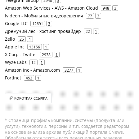
Telegram Group
2940
3
Amazon Web Services - AWS - Amazon Cloud
948
3
Ivideon - Мобильные видеорешения
77
3
Google LLC
12691
3
Дремучий лес - хостинг-провайдер
22
1
Zello
25
1
Apple Inc
13156
1
X Corp - Twitter
2938
1
Wyze Labs
12
1
Amazon Inc - Amazon.com
3277
1
Fortinet
452
1
КОРОТКАЯ ССЫЛКА
* Страница-профиль компании, системы (продукта или
услуги), технологии, персоны и т.п. создается редактором
на основе анализа архива публикаций портала CNews.
Обрабатываются тексты всех редакционных разделов