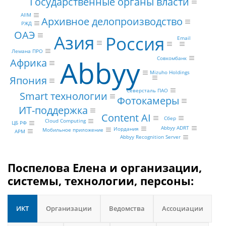
Государственные органы власти
AIIM
Архивное делопроизводство
РЖД
ОАЭ
Азия
Россия
Email
Лемана ПРО
Abbyy
Совкомбанк
Африка
Mizuho Holdings
Япония
Северсталь ПАО
Smart технологии
Фотокамеры
ИТ-поддержка
Content AI
Сбер
Cloud Computing
ЦБ РФ
Abbyy ADRT
Иордания
Мобильное приложение
АРМ
Abbyy Recognition Server
Поспелова Елена и организации,
системы, технологии, персоны:
ИКТ
Организации
Ведомства
Ассоциации