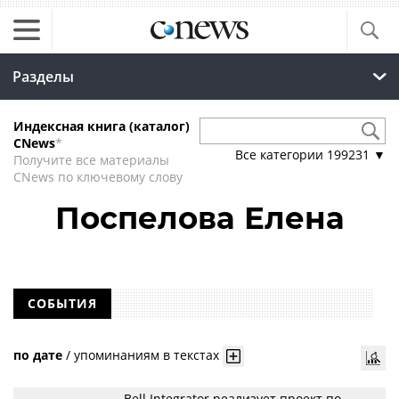
Разделы
Индексная книга (каталог)
CNews
*
Все категории
199231
▼
Получите все материалы
CNews по ключевому слову
Поспелова Елена
СОБЫТИЯ
по дате
/
упоминаниям в текстах
Bell Integrator реализует проект по