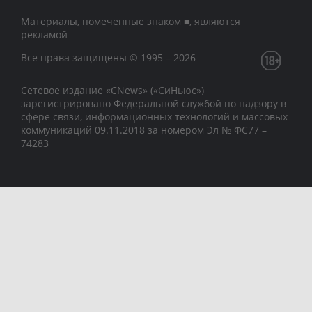
Материалы, помеченные знаком ■, являются
рекламой
Все права защищены © 1995 – 2026
Сетевое издание «CNews» («СиНьюс»)
зарегистрировано Федеральной службой по надзору в
сфере связи, информационных технологий и массовых
коммуникаций 09.11.2018 за номером Эл № ФС77 –
74283