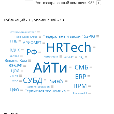
"Автозаправочный комплекс '98"
1
Публикаций - 13, упоминаний - 13
Оптимизация затрат
Федеральный закон 152-ФЗ
HeadHunter Group
HRTech
ГПБ
АРИФМЕТ
РФ
ВДНХ
Цитрос
1С
Номос-банк
Сл Софт
АйТи
ВымпелКом
СМБ
ВЭБ.РФ
ЦОД
ERP
Лента
СУБД
SaaS
ПФО
BPM
Softline Education
ЦФО
Сервисная экономика
Связной ГК