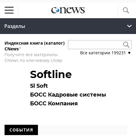
Разделы
Индексная книга (каталог)
CNews
*
Все категории
199231
▼
Получите все материалы
CNews по ключевому слову
Softline
Sl Soft
БОСС Кадровые системы
БОСС Компания
СОБЫТИЯ