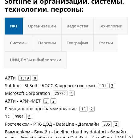
Softline и организации, системы,
технологии, персоны:
ИКТ
Организации
Ведомства
Технологии
Системы
Персоны
География
Статьи
НИИ, ВУЗы и библиотеки
АйТи
1519
8
Softline - Sl Soft - БОСС Кадровые системы
131
7
Microsoft Corporation
25775
4
АйТи - АРИФМЕТ
3
2
Реляционное программирование
13
2
1С
9594
2
Ростелеком - РТК-ЦОД - DataLine - Даталайн
305
2
ВымпелКом - Билайн - beeline cloud by datafort - билайн
клауд - билайн облако - ранее DataFort - ДатаФорт
305
2