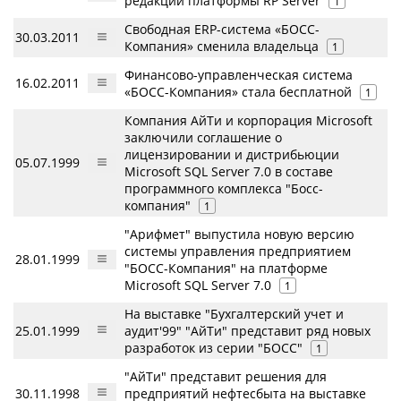
редакций платформы RP Server
1
Свободная ERP-система «БОСС-
30.03.2011
Компания» сменила владельца
1
Финансово-управленческая система
16.02.2011
«БОСС-Компания» стала бесплатной
1
Компания АйТи и корпорация Microsoft
заключили соглашение о
лицензировании и дистрибьюции
05.07.1999
Microsoft SQL Server 7.0 в составе
программного комплекса "Босс-
компания"
1
"Арифмет" выпустила новую версию
системы управления предприятием
28.01.1999
"БОСС-Компания" на платформе
Microsoft SQL Server 7.0
1
На выставке "Бухгалтерский учет и
25.01.1999
аудит'99" "АйТи" представит ряд новых
разработок из серии "БОСС"
1
"АйТи" представит решения для
30.11.1998
предприятий нефтесбыта на выставке