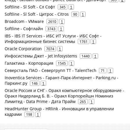
Softline - Sl Soft - Сл Софт
345
1
Softline - Sl Soft - Цитрос - Citros
90
1
Broadcom - VMware
2610
1
Softline - Софтлайн
3743
1
IBS - IBS IT Services - ИБС ИТ Услуги - ИБС Софт -
Информационные бизнес системы
1761
1
Oracle Corporation
7074
1
Инфосистемы Джет - Jet Infosystems
1440
1
Галактика - Корпорация
1545
1
Северсталь ПАО - Севергрупп ТТ - TalentTech
71
1
Inoventica Services - Гарант-Парк-Интернет - Parking.ru -
Паркинг.ру
146
1
Oracle Россия и СНГ - Оракл компьютерное оборудование -
Оракл Нидерланд Б. В. - Оракл Корпорейшн Номиниз
Лимитед - Data Prime - Дата Прайм
265
1
HeadHunter Group - HRlink - Инновации в управлении
кадрами
198
1