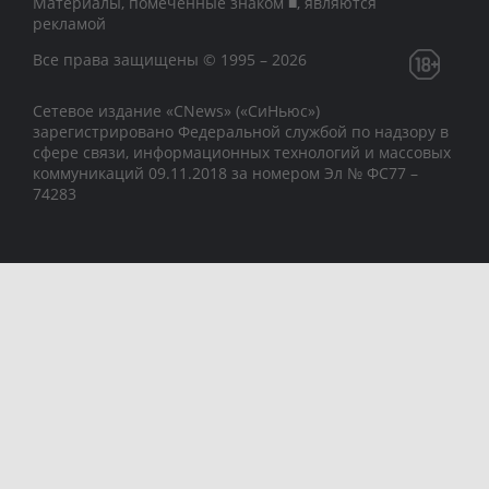
Материалы, помеченные знаком ■, являются
рекламой
Все права защищены © 1995 – 2026
Сетевое издание «CNews» («СиНьюс»)
зарегистрировано Федеральной службой по надзору в
сфере связи, информационных технологий и массовых
коммуникаций 09.11.2018 за номером Эл № ФС77 –
74283