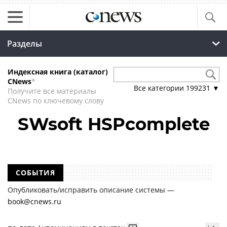
Разделы
Индексная книга (каталог)
CNews
*
Все категории
199231
▼
Получите все материалы
CNews по ключевому слову
SWsoft HSPcomplete
СОБЫТИЯ
Опубликовать/исправить описание системы —
book@cnews.ru