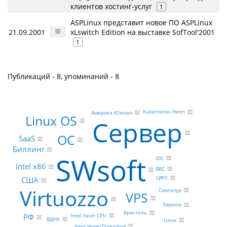
клиентов хостинг-услуг
1
ASPLinux представит новое ПО ASPLinux
21.09.2001
xLswitch Edition на выставке SofTool'2001
1
Публикаций - 8, упоминаний - 8
Kubernetes Helm
Америка Южная
Linux OS
Сервер
ОС
SaaS
Биллинг
SWsoft
IDC
Intel x86
BBC
ЦФО
США
Virtuozzo
Сингапур
VPS
Европа
Бристоль
РФ
Intel Xeon CPU
ВДНХ
Linux
Intel HyperThreading