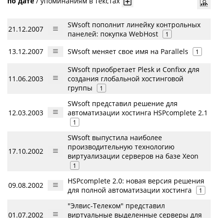
по дате
/
упоминаниям в текстах
SWsoft пополнит линейку контрольных
21.12.2007
панелей: покупка WebHost
1
13.12.2007
SWsoft меняет свое имя на Parallels
1
SWsoft приобретает Plesk и Confixx для
11.06.2003
создания глобальной хостинговой
группы
1
SWsoft представил решение для
12.03.2003
автоматизации хостинга HSPcomplete 2.1
1
SWsoft выпустила наиболее
производительную технологию
17.10.2002
виртуализации серверов на базе Xeon
1
HSPcomplete 2.0: новая версия решения
09.08.2002
для полной автоматизации хостинга
1
"Элвис-Телеком" представил
01.07.2002
виртуальные выделенные серверы для