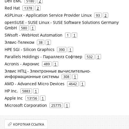
Dell EMC
5180
2
Red Hat
1378
2
ASPLinux - Application Service Provider Linux
93
2
openSUSE - SUSE Linux - SUSE Software Solutions Germany
GmbH
580
1
SWsoft - WebHost Automation
1
1
Элвис-Телеком
38
1
HPE SGI - Silicon Graphics
390
1
Parallels Holdings - Параллелз Софтвер
532
1
Acronis - Акронис
489
1
Элвис НПЦ - Электронные вычислительно-
информационные системы
308
1
AMD - Advanced Micro Devices
4642
1
HP Inc.
5883
1
Apple Inc
13156
1
Microsoft Corporation
25775
1
КОРОТКАЯ ССЫЛКА