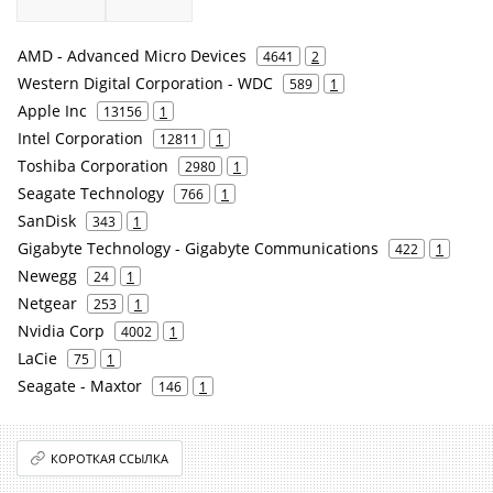
AMD - Advanced Micro Devices
4641
2
Western Digital Corporation - WDC
589
1
Apple Inc
13156
1
Intel Corporation
12811
1
Toshiba Corporation
2980
1
Seagate Technology
766
1
SanDisk
343
1
Gigabyte Technology - Gigabyte Communications
422
1
Newegg
24
1
Netgear
253
1
Nvidia Corp
4002
1
LaCie
75
1
Seagate - Maxtor
146
1
КОРОТКАЯ ССЫЛКА