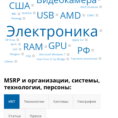
США
ASUS Zenbook
USB
AMD
SanDisk
BBC
СЗФО
Newegg
Электроника
Apple Inc
HP Envy
GPU
RAM
Wi-Fi
РФ
СНГ
Netgear
Microsoft Windows 7
СХД
Торговля розничная
Intel Core i5 Ivy Bridge
CNews
MSRP и организации, системы,
технологии, персоны:
ИКТ
Технологии
Системы
География
Статьи
Пресса