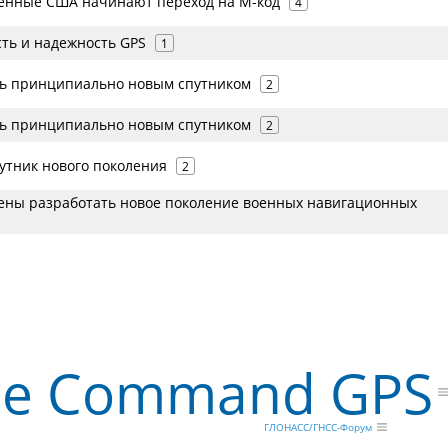
оенные США начинают переход на М-код
4
сть и надежность GPS
1
ь принципиально новым спутником
2
ь принципиально новым спутником
2
утник нового поколения
2
ны разработать новое поколение военных навигационных
ace Command GPS
ГЛОНАСС/ГНСС-Форум