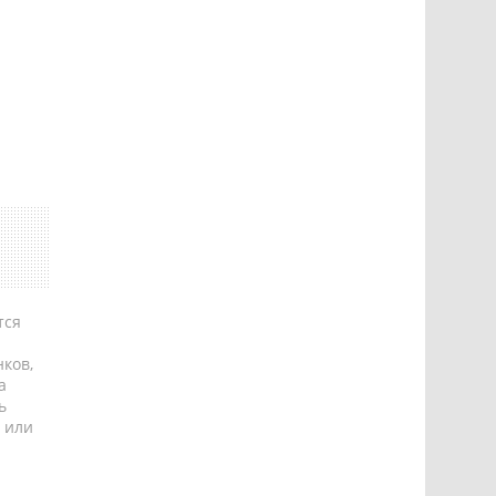
тся
ков,
а
ь
 или