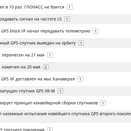
ее в 10 раз. ГЛОНАСС не боится
1
ередавать сигнал на частоте L5
1
GPS block IIF начал передавать телеметрию
1
ый GPS-спутник выведен на орбиту
1
01 перенесен на 21 мая
1
01 намечен на 20 мая
2
GPS IIF доставлен на мыс Канаверал
1
запущен спутник GPS IIR-M
1
зирует принцип конвейерной сборки спутников
1
л наземные испытания новейшего спутника GPS второго покол
S третьего поколения
1