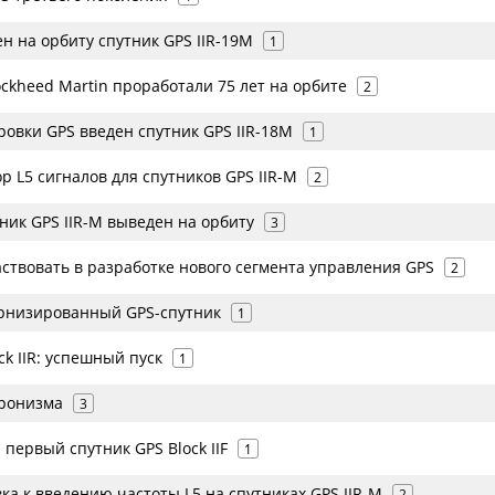
н на орбиту спутник GPS IIR-19M
1
ckheed Martin проработали 75 лет на орбите
2
ровки GPS введен спутник GPS IIR-18M
1
р L5 сигналов для спутников GPS IIR-M
2
ник GPS IIR-M выведен на орбиту
3
аствовать в разработке нового сегмента управления GPS
2
рнизированный GPS-спутник
1
ck IIR: успешный пуск
1
хронизма
3
 первый спутник GPS Block IIF
1
ка к введению частоты L5 на спутниках GPS IIR-M
2