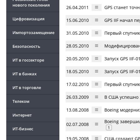
нового поколения
26.04.2011
GPS станет точн
Цифровизация
15.06.2010
GPS IIF начал п
Импортозамещение
31.05.2010
Первый спутник 
28.05.2010
Модифицированн
Безопасность
20.05.2010
Запуск GPS IIF-
ИТ в госсекторе
18.05.2010
Запуск GPS IIF-
ИТ в банках
17.02.2010
Первый спутник 
ИТ в торговле
26.03.2009
В США успешно 
Телеком
13.08.2008
Boeing модерни
Интернет
Boeing заверши
02.07.2008
1
ИТ-бизнес
19.05.2008
США создают GP