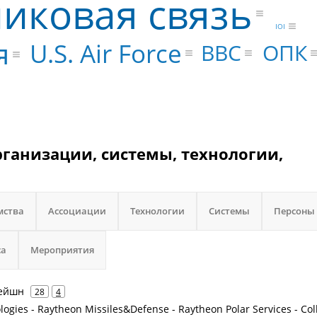
иковая связь
IOI
я
U.S. Air Force
ОПК
BBC
рганизации, системы, технологии,
мства
Ассоциации
Технологии
Системы
Персоны
са
Мероприятия
рейшн
28
4
ogies - Raytheon Missiles&Defense - Raytheon Polar Services - Col