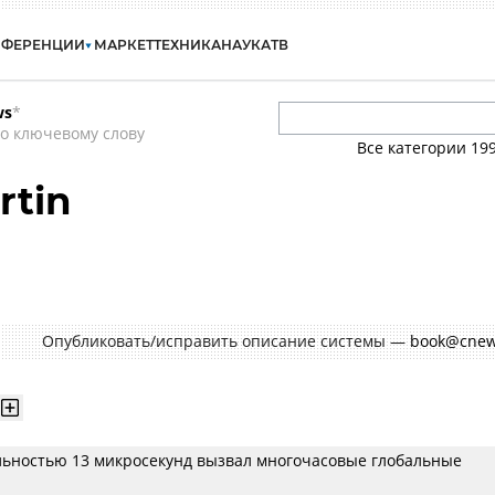
НФЕРЕНЦИИ
МАРКЕТ
ТЕХНИКА
НАУКА
ТВ
ws
*
о ключевому слову
Все категории
19
rtin
Опубликовать/исправить описание системы —
book@cnew
льностью 13 микросекунд вызвал многочасовые глобальные