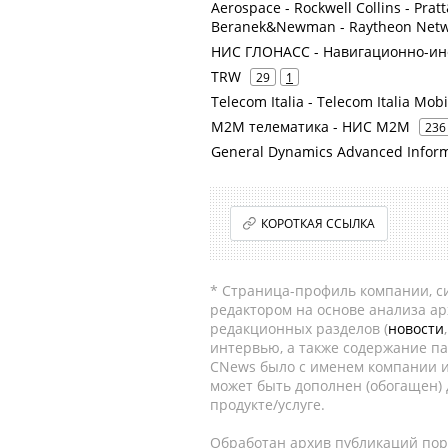
Aerospace - Rockwell Collins - Pra
Beranek&Newman - Raytheon Netwo
НИС ГЛОНАСС - Навигационно-и
TRW
29
1
Telecom Italia - Telecom Italia Mobi
М2М телематика - НИС М2М
236
General Dynamics Advanced Infor
КОРОТКАЯ ССЫЛКА
* Страница-профиль компании, сис
редактором на основе анализа а
редакционных разделов (
новости
интервью, а также содержание па
CNews было с именем компании и
может быть дополнен (обогащен)
продукте/услуге.
Обработан архив публикаций порт