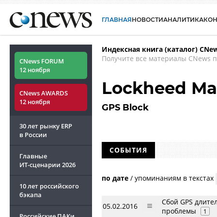
ГЛАВНАЯ
НОВОСТИ
АНАЛИТИКА
КО
Индексная книга (каталог) CNe
Получите все материалы CNews п
CNews FORUM
12 ноября
Lockheed Ma
CNews AWARDS
12 ноября
GPS Block
30 лет рынку ERP
в России
СОБЫТИЯ
Главные
ИТ-сценарии
2026
по дате
/
упоминаниям в текстах
10 лет российского
бэкапа
Сбой GPS длите
05.02.2016
проблемы
1
Российские ПАКи