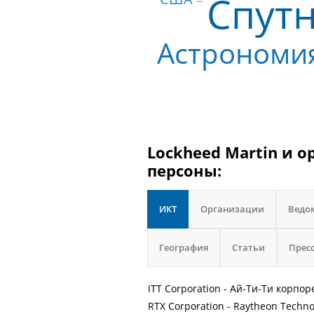
Спутн
Астрономи
Lockheed Martin и о
персоны:
ИКТ
Организации
Ведо
География
Статьи
Прес
ITT Corporation - Ай-Ти-Ти корпо
RTX Corporation - Raytheon Technol