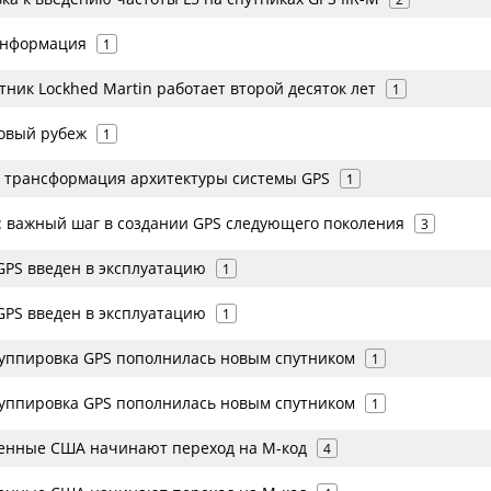
 информация
1
ник Lockhed Martin работает второй десяток лет
1
овый рубеж
1
я трансформация архитектуры системы GPS
1
n: важный шаг в создании GPS следующего поколения
3
GPS введен в эксплуатацию
1
GPS введен в эксплуатацию
1
уппировка GPS пополнилась новым спутником
1
уппировка GPS пополнилась новым спутником
1
оенные США начинают переход на М-код
4