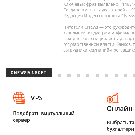
Ключевых фраз выявлено - 146314
Создано именных указателей - 19
Редакция Индексной книги CNews
Читатели CNews — это руководит
экономики: индустрии информаци
технические специалисты депар
государственной власти, банков,
сотрудники компаний-поставщико
CNEWSMARKET
VPS
Онлайн-
Подобрать виртуальный
сервер
Выбрать та
бухгалтер