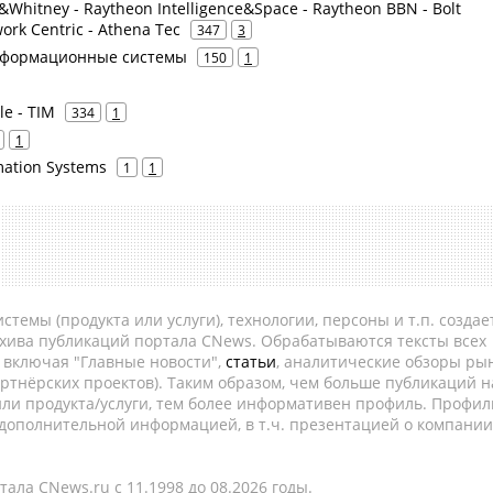
tt&Whitney - Raytheon Intelligence&Space - Raytheon BBN - Bolt
rk Centric - Athena Tec
347
3
нформационные системы
150
1
le - TIM
334
1
1
mation Systems
1
1
темы (продукта или услуги), технологии, персоны и т.п. создае
рхива публикаций портала CNews. Обрабатываются тексты всех
, включая "Главные новости",
статьи
, аналитические обзоры рын
ртнёрских проектов). Таким образом, чем больше публикаций н
ли продукта/услуги, тем более информативен профиль. Профил
 дополнительной информацией, в т.ч. презентацией о компании
ала CNews.ru c 11.1998 до 08.2026 годы.