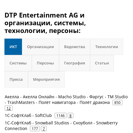
DTP Entertainment AG и
организации, системы,
технологии, персоны:
ИКТ
Организации
Ведомства
Технологии
Системы
Персоны
География
Статьи
Пресса
Мероприятия
Акелла - Акелла Онлайн - Macho Studio - Фаргус - TM Studio
- TrashMasters - Полёт навигатора - Полёт дракона
850
12
1С-СофтКлаб - SoftClub
1146
8
1С-СофтКлаб - Snowball Studios - Сноуболл - Snowberry
Connection
177
7