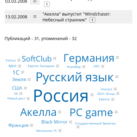
03.03.2008
1
"Акелла" выпустит "Windchaser:
13.02.2008
Небесный странник"
1
Публикаций - 31, упоминаний - 32
Германия
SoftClub
Fallout
ВДНХ
Европа Западная
ИКС
ИгроМир
1С
Русский язык
Земля
Россия
США
Interpol
VK
ZED+ Group
Новый диск
Европа
Акелла
PC game
Black Mirror
Государственный Эрмитаж
Франция
Мегаполис ГК