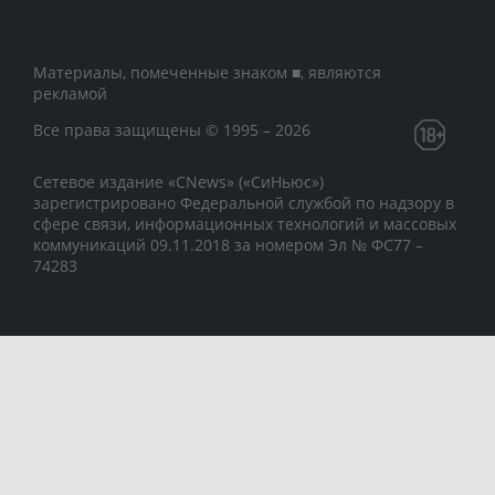
Материалы, помеченные знаком ■, являются
рекламой
Все права защищены © 1995 – 2026
Сетевое издание «CNews» («СиНьюс»)
зарегистрировано Федеральной службой по надзору в
сфере связи, информационных технологий и массовых
коммуникаций 09.11.2018 за номером Эл № ФС77 –
74283