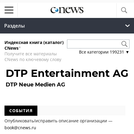
Разделы
Индексная книга (каталог)
CNews
*
Все категории
199231
▼
Получите все материалы
CNews по ключевому слову
DTP Entertainment AG
DTP Neue Medien AG
СОБЫТИЯ
Опубликовать/исправить описание организации —
book@cnews.ru