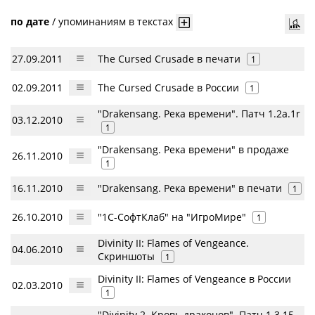
по дате
/
упоминаниям в текстах
27.09.2011
The Cursed Crusade в печати
1
02.09.2011
The Cursed Crusade в России
1
"Drakensang. Река времени". Патч 1.2a.1r
03.12.2010
1
"Drakensang. Река времени" в продаже
26.11.2010
1
16.11.2010
"Drakensang. Река времени" в печати
1
26.10.2010
"1С-СофтКлаб" на "ИгроМире"
1
Divinity II: Flames of Vengeance.
04.06.2010
Скриншоты
1
Divinity II: Flames of Vengeance в России
02.03.2010
1
"Divinity 2. Кровь драконов". Патч 1.3.15