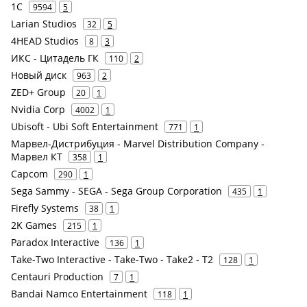
1С
9594
5
Larian Studios
32
5
4HEAD Studios
8
3
ИКС - Цитадель ГК
110
2
Новый диск
963
2
ZED+ Group
20
1
Nvidia Corp
4002
1
Ubisoft - Ubi Soft Entertainment
771
1
Марвел-Дистрибуция - Marvel Distribution Company -
Марвел КТ
358
1
Capcom
290
1
Sega Sammy - SEGA - Sega Group Corporation
435
1
Firefly Systems
38
1
2K Games
215
1
Paradox Interactive
136
1
Take-Two Interactive - Take-Two - Take2 - T2
128
1
Centauri Production
7
1
Bandai Namco Entertainment
118
1