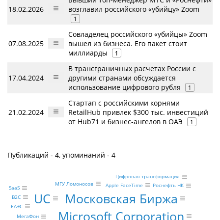
18.02.2026
возглавил российского «убийцу» Zoom
1
Совладелец российского «убийцы» Zoom
07.08.2025
вышел из бизнеса. Его пакет стоит
миллиарды
1
В трансграничных расчетах России с
17.04.2024
другими странами обсуждается
использование цифрового рубля
1
Стартап с российскими корнями
21.02.2024
RetailHub привлек $300 тыс. инвестиций
от Hub71 и бизнес-ангелов в ОАЭ
1
Публикаций - 4, упоминаний - 4
Цифровая трансформация
МГУ Ломоносов
Apple FaceTime
Роснефть НК
SaaS
UC
Московская Биржа
B2C
ЕАЭС
Microsoft Corporation
МегаФон