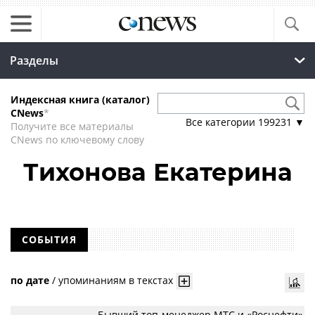
Разделы
Индексная книга (каталог)
CNews
*
Все категории
199231
▼
Получите все материалы
CNews по ключевому слову
Тихонова Екатерина
СОБЫТИЯ
по дате
/
упоминаниям в текстах
Бывший топ-менеджер МТС и «Роснефти»