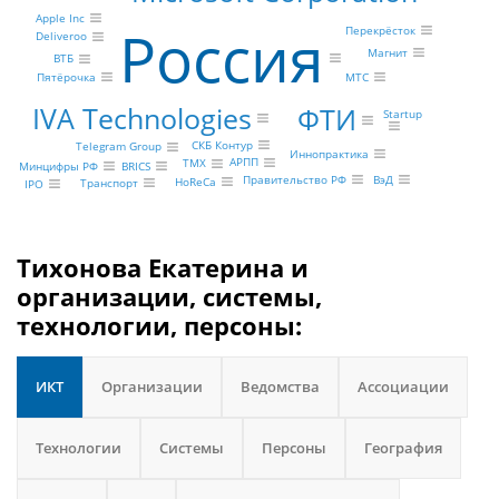
Apple Inc
Россия
Перекрёсток
Deliveroo
Магнит
ВТБ
МТС
Пятёрочка
IVA Technologies
ФТИ
Startup
СКБ Контур
Telegram Group
Иннопрактика
АРПП
ТМХ
BRICS
Минцифры РФ
Правительство РФ
ВэД
HoReCa
Транспорт
IPO
Тихонова Екатерина и
организации, системы,
технологии, персоны:
ИКТ
Организации
Ведомства
Ассоциации
Технологии
Системы
Персоны
География