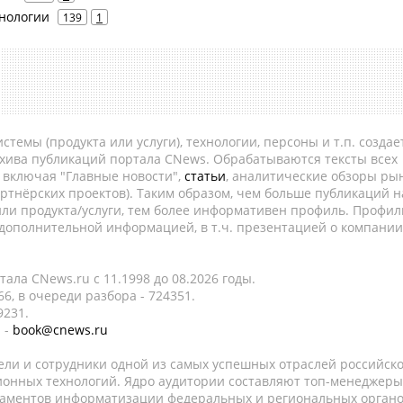
хнологии
139
1
темы (продукта или услуги), технологии, персоны и т.п. создае
рхива публикаций портала CNews. Обрабатываются тексты всех
, включая "Главные новости",
статьи
, аналитические обзоры рын
ртнёрских проектов). Таким образом, чем больше публикаций н
ли продукта/услуги, тем более информативен профиль. Профил
 дополнительной информацией, в т.ч. презентацией о компании
ала CNews.ru c 11.1998 до 08.2026 годы.
6, в очереди разбора - 724351.
9231.
 -
book@cnews.ru
ели и сотрудники одной из самых успешных отраслей российск
онных технологий. Ядро аудитории составляют топ-менеджеры
таментов информатизации федеральных и региональных орган