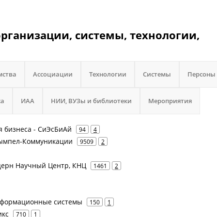
организации, системы, технологии,
мства
Ассоциации
Технологии
Системы
Персоны
са
ИАА
НИИ, ВУЗы и библиотеки
Мероприятия
я бизнеса - СиЭсБиАй
94
4
 Вымпел-Коммуникации
9509
2
онцерн Научный Центр, КНЦ
1461
2
нформационные системы
150
1
икс
710
1