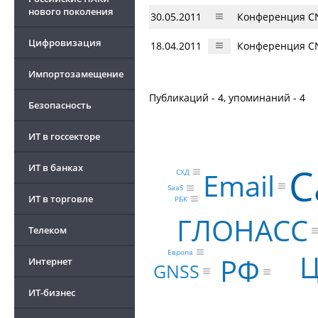
нового поколения
30.05.2011
Конференция CN
Цифровизация
18.04.2011
Конференция CN
Импортозамещение
Публикаций - 4, упоминаний - 4
Безопасность
ИТ в госсекторе
С
ИТ в банках
Email
СХД
SaaS
ИТ в торговле
РБК
ГЛОНАСС
Телеком
Европа
РФ
Интернет
GNSS
ИТ-бизнес