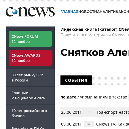
ГЛАВНАЯ
НОВОСТИ
АНАЛИТИКА
КО
Индексная книга (каталог) CNe
Получите все материалы CNews п
CNews FORUM
12 ноября
Снятков Але
CNews AWARDS
12 ноября
30 лет рынку ERP
в России
СОБЫТИЯ
Главные
по дате
/
упоминаниям в текстах
ИТ-сценарии
2026
10 лет российского
23.06.2011
Транспорт наст
бэкапа
09.06.2011
CNews TV. Как в
Российские ПАКи