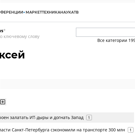
НФЕРЕНЦИИ
МАРКЕТ
ТЕХНИКА
НАУКА
ТВ
ws
*
о ключевому слову
Все категории
19
ксей
роен залатать ИТ-дыры и догнать Запад
1
ласти Санкт-Петербурга сэкономили на транспорте 300 млн
1