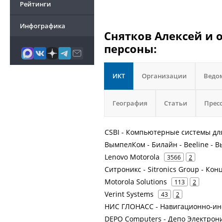
Рейтинги
Инфографика
Снятков Алексей и 
персоны:
ИКТ
Организации
Ведо
География
Статьи
Прес
CSBI - Компьютерные системы дл
ВымпелКом - Билайн - Beeline -
Lenovo Motorola
3566
2
Ситроникс - Sitronics Group - К
Motorola Solutions
113
2
Verint Systems
43
2
НИС ГЛОНАСС - Навигационно-и
DEPO Computers - Депо Электрон