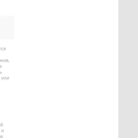
тся
ков,
а
ь
 или
ой
 и
ов