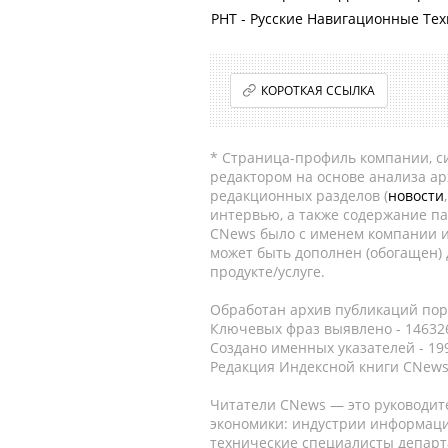
РНТ - Русские Навигационные Те
КОРОТКАЯ ССЫЛКА
* Страница-профиль компании, сис
редактором на основе анализа а
редакционных разделов (
новости
интервью, а также содержание па
CNews было с именем компании и
может быть дополнен (обогащен)
продукте/услуге.
Обработан архив публикаций порт
Ключевых фраз выявлено - 146326
Создано именных указателей - 19
Редакция Индексной книги CNews
Читатели CNews — это руководит
экономики: индустрии информаци
технические специалисты депар