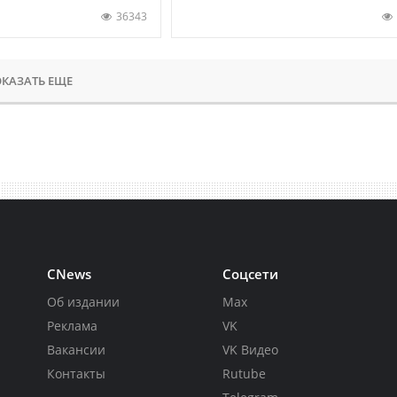
36343
КАЗАТЬ ЕЩЕ
CNews
Соцсети
Об издании
Max
Реклама
VK
Вакансии
VK Видео
Контакты
Rutube