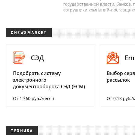
государственной власти, банков,
сотрудники компаний-поставщико
CNEWSMARKET
СЭД
Em
Подобрать систему
Выбор серв
электронного
рассылок
документооборота СЭД (ECM)
От 1 360 руб./месяц
От 0.13 руб./
ТЕХНИКА