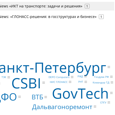
ews «ИКТ на транспорте: задачи и решения»
1
ews: «ГЛОНАСС-решения: в госструктурах и бизнесе»
1
анкт-Петербург
CSBI
РЖД
Госдума РФ
DEPO Computers
ТЭК
РНТ
НИС ГЛОНАСС
Командор ТД
GovTech
ЦФО
ВТБ
СПГУ
Дальвагоноремонт