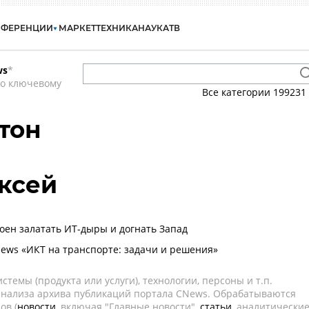
НФЕРЕНЦИИ
МАРКЕТ
ТЕХНИКА
НАУКА
ТВ
ws
*
по ключевому
Все категории
199231
тон
ксей
оен залатать ИТ-дыры и догнать Запад
ws «ИКТ на транспорте: задачи и решения»
темы (продукта или услуги), технологии, персоны и т.п.
 анализа архива публикаций портала CNews. Обрабатываются
ов (
новости
, включая "Главные новости",
статьи
, аналитически