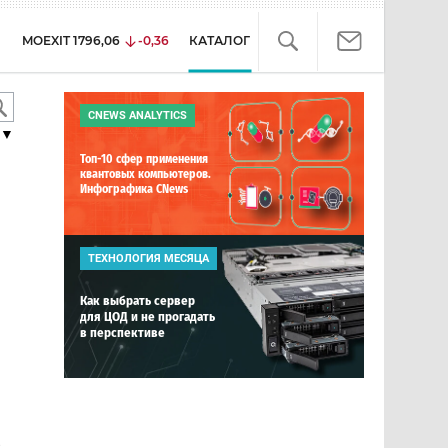
MOEXIT
1796,06
-0,36
КАТАЛОГ
CNEWS ANALYTICS
▼
Топ-10 сфер применения
квантовых компьютеров.
Инфографика CNews
ТЕХНОЛОГИЯ МЕСЯЦА
Как выбрать сервер
для ЦОД и не прогадать
в перспективе
е