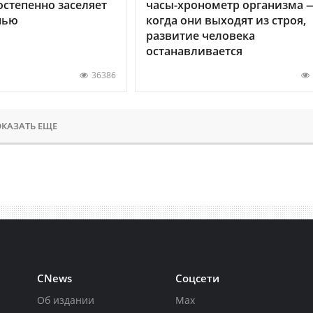
остепенно заселяет
часы-хронометр организма 
нью
когда они выходят из строя,
развитие человека
останавливается
36386
КАЗАТЬ ЕЩЕ
CNews
Соцсети
Об издании
Max