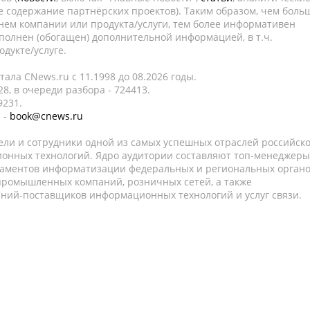
е содержание партнёрских проектов). Таким образом, чем боль
нем компании или продукта/услуги, тем более информативен
полнен (обогащен) дополнительной информацией, в т.ч.
дукте/услуге.
ала CNews.ru c 11.1998 до 08.2026 годы.
8, в очереди разбора - 724413.
9231.
 -
book@cnews.ru
ели и сотрудники одной из самых успешных отраслей российск
онных технологий. Ядро аудитории составляют топ-менеджеры
таментов информатизации федеральных и региональных орган
 промышленных компаний, розничных сетей, а также
аний-поставщиков информационных технологий и услуг связи.