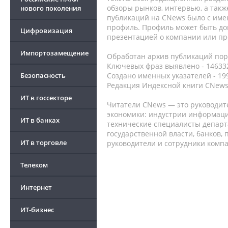
обзоры рынков, интервью, а такж
нового поколения
публикаций на CNews было с име
профиль. Профиль может быть до
Цифровизация
презентацией о компании или про
Импортозамещение
Обработан архив публикаций порт
Ключевых фраз выявлено - 146332
Безопасность
Создано именных указателей - 19
Редакция Индексной книги CNews
ИТ в госсекторе
Читатели CNews — это руководит
экономики: индустрии информаци
ИТ в банках
технические специалисты депар
государственной власти, банков,
ИТ в торговле
руководители и сотрудники комп
Телеком
Интернет
ИТ-бизнес