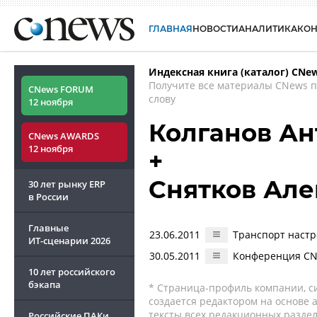
ГЛАВНАЯ
НОВОСТИ
АНАЛИТИКА
КО
Индексная книга (каталог) CNe
Получите все материалы CNews 
CNews FORUM
слову
12 ноября
Колганов Ан
CNews AWARDS
12 ноября
+
Снятков Але
30 лет рынку ERP
в России
Главные
23.06.2011
Транспорт настр
ИТ-сценарии
2026
30.05.2011
Конференция CNe
10 лет российского
бэкапа
* Страница-профиль компании, сис
создается редактором на основе
тексты всех редакционных раздел
Российские ПАКи