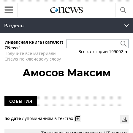
Разделы
Индексная книга (каталог)
CNews
*
Все категории
199002
▼
Получите все материалы
CNews по ключевому слову
Амосов Максим
СОБЫТИЯ
по дате
/
упоминаниям в текстах
Транспорт настроен залатать ИТ-дыры и