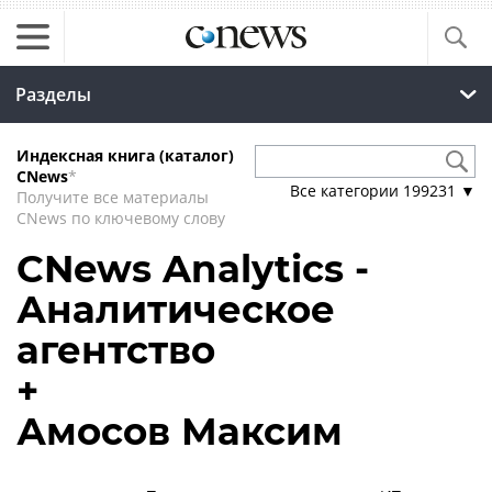
Разделы
Индексная книга (каталог)
CNews
*
Все категории
199231
▼
Получите все материалы
CNews по ключевому слову
CNews Analytics -
Аналитическое
агентство
+
Амосов Максим