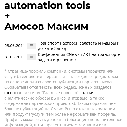
automation tools
+
Амосов Максим
Транспорт настроен залатать ИТ-дыры и
23.06.2011
догнать Запад
Конференция CNews «ИКТ на транспорте:
30.05.2011
задачи и решения»
* Страница-профиль компании, системы (продукта или
услуги), технологии, персоны и т.п. создается редактором
на основе анализа архива публикаций портала CNews.
Обрабатываются тексты всех редакционных разделов
(
новости
, включая "Главные новости",
статьи
,
аналитические обзоры рынков, интервью, а также
содержание партнёрских проектов). Таким образом, чем
больше публикаций на CNews было с именем компании
или продукта/услуги, тем более информативен профиль.
Профиль может быть дополнен (обогащен) дополнительной
информацией, в т.ч. презентацией о компании или