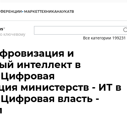
НФЕРЕНЦИИ
МАРКЕТ
ТЕХНИКА
НАУКА
ТВ
ws
*
по ключевому
Все категории
199231
ифровизация и
ый интеллект в
- Цифровая
ия министерств - ИТ в
 Цифровая власть -
л