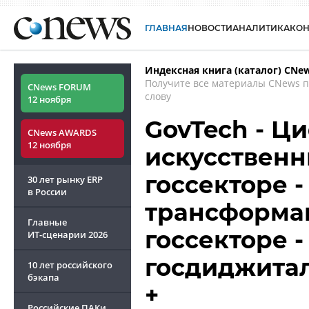
ГЛАВНАЯ
НОВОСТИ
АНАЛИТИКА
КО
Индексная книга (каталог) CNe
Получите все материалы CNews 
CNews FORUM
слову
12 ноября
GovTech - Ц
CNews AWARDS
12 ноября
искусственн
госсекторе 
30 лет рынку ERP
в России
трансформац
Главные
госсекторе -
ИТ-сценарии
2026
госдиджита
10 лет российского
бэкапа
+
Российские ПАКи