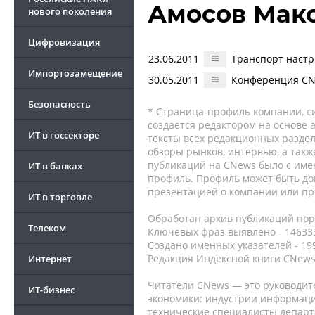
Амосов Мак
нового поколения
Цифровизация
23.06.2011
Транспорт настр
Импортозамещение
30.05.2011
Конференция CNe
Безопасность
* Страница-профиль компании, сис
создается редактором на основе
ИТ в госсекторе
тексты всех редакционных раздел
обзоры рынков, интервью, а такж
публикаций на CNews было с име
ИТ в банках
профиль. Профиль может быть до
презентацией о компании или про
ИТ в торговле
Обработан архив публикаций порт
Телеком
Ключевых фраз выявлено - 146333
Создано именных указателей - 19
Редакция Индексной книги CNews
Интернет
Читатели CNews — это руководит
ИТ-бизнес
экономики: индустрии информаци
технические специалисты депар