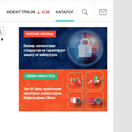
MOEXIT
1796,06
-0,36
КАТАЛОГ
МНЕНИЕ МЕСЯЦА
▼
Почему соответствие
стандартам не гарантирует
защиту от киберугроз
CNEWS ANALYTICS
Топ-10 сфер применения
квантовых компьютеров.
Инфографика CNews