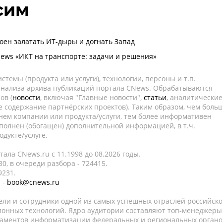
сим
оен залатать ИТ-дыры и догнать Запад
ws «ИКТ на транспорте: задачи и решения»
темы (продукта или услуги), технологии, персоны и т.п.
 анализа архива публикаций портала CNews. Обрабатываются
ов (
новости
, включая "Главные новости",
статьи
, аналитически
е содержание партнёрских проектов). Таким образом, чем боль
нем компании или продукта/услуги, тем более информативен
полнен (обогащен) дополнительной информацией, в т.ч.
дукте/услуге.
ала CNews.ru c 11.1998 до 08.2026 годы.
0, в очереди разбора - 724415.
9231.
 -
book@cnews.ru
ели и сотрудники одной из самых успешных отраслей российск
онных технологий. Ядро аудитории составляют топ-менеджеры
таментов информатизации федеральных и региональных орган