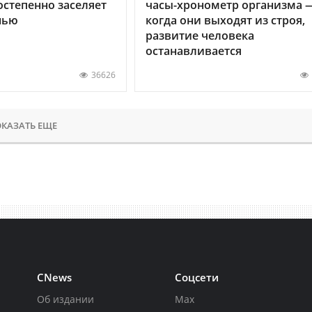
остепенно заселяет
часы-хронометр организма 
нью
когда они выходят из строя,
развитие человека
останавливается
36626
КАЗАТЬ ЕЩЕ
CNews
Соцсети
Об издании
Max