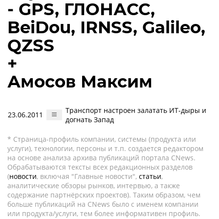
- GPS, ГЛОНАСС,
BeiDou, IRNSS, Galileo,
QZSS
+
Амосов Максим
Транспорт настроен залатать ИТ-дыры и
23.06.2011
догнать Запад
* Страница-профиль компании, системы (продукта или
услуги), технологии, персоны и т.п. создается редактором
на основе анализа архива публикаций портала CNews.
Обрабатываются тексты всех редакционных разделов
(
новости
, включая "Главные новости",
статьи
,
аналитические обзоры рынков, интервью, а также
содержание партнёрских проектов). Таким образом, чем
больше публикаций на CNews было с именем компании
или продукта/услуги, тем более информативен профиль.