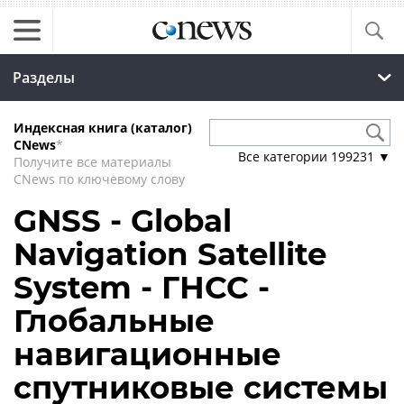
Разделы
Индексная книга (каталог)
CNews
*
Все категории
199231
▼
Получите все материалы
CNews по ключевому слову
GNSS - Global
Navigation Satellite
System - ГНСС -
Глобальные
навигационные
спутниковые системы