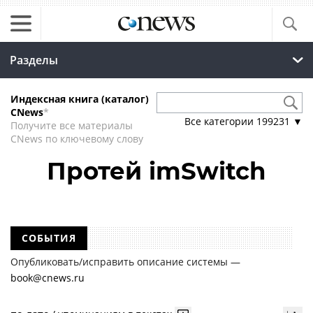
Разделы
Индексная книга (каталог)
CNews
*
Все категории
199231
▼
Получите все материалы
CNews по ключевому слову
Протей imSwitch
СОБЫТИЯ
Опубликовать/исправить описание системы —
book@cnews.ru