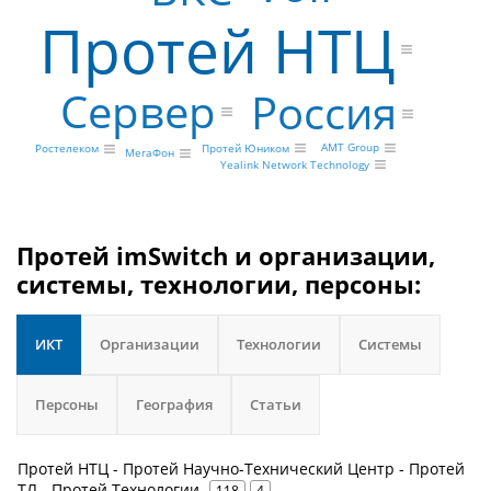
Протей НТЦ
Сервер
Россия
AMT Group
Протей Юником
Ростелеком
МегаФон
Yealink Network Technology
Протей imSwitch и организации,
системы, технологии, персоны:
ИКТ
Организации
Технологии
Системы
Персоны
География
Статьи
Протей НТЦ - Протей Научно-Технический Центр - Протей
ТЛ - Протей Технологии
118
4