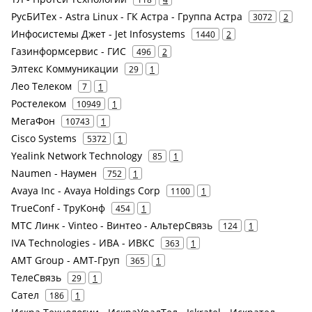
РусБИТех - Astra Linux - ГК Астра - Группа Астра
3072
2
Инфосистемы Джет - Jet Infosystems
1440
2
Газинформсервис - ГИС
496
2
Элтекс Коммуникации
29
1
Лео Телеком
7
1
Ростелеком
10949
1
МегаФон
10743
1
Cisco Systems
5372
1
Yealink Network Technology
85
1
Naumen - Наумен
752
1
Avaya Inc - Avaya Holdings Corp
1100
1
TrueConf - ТруКонф
454
1
МТС Линк - Vinteo - Винтео - АльтерСвязь
124
1
IVA Technologies - ИВА - ИВКС
363
1
AMT Group - АМТ-Груп
365
1
ТелеСвязь
29
1
Сател
186
1