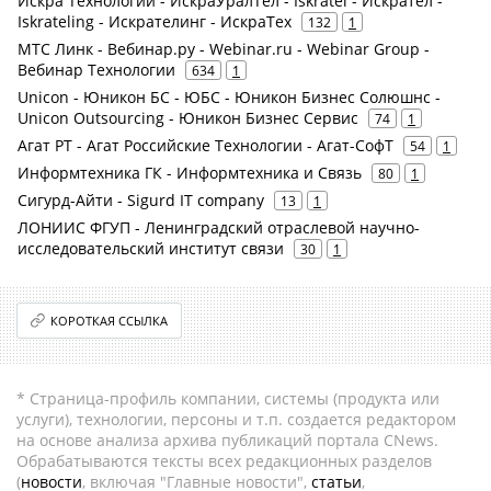
Искра Технологии - ИскраУралТел - Iskratel - Искрател -
Iskrateling - Искрателинг - ИскраТех
132
1
МТС Линк - Вебинар.ру - Webinar.ru - Webinar Group -
Вебинар Технологии
634
1
Unicon - Юникон БС - ЮБС - Юникон Бизнес Солюшнс -
Unicon Outsourcing - Юникон Бизнес Сервис
74
1
Агат РТ - Агат Российские Технологии - Агат-СофТ
54
1
Информтехника ГК - Информтехника и Связь
80
1
Сигурд-Айти - Sigurd IT company
13
1
ЛОНИИС ФГУП - Ленинградский отраслевой научно-
исследовательский институт связи
30
1
КОРОТКАЯ ССЫЛКА
* Страница-профиль компании, системы (продукта или
услуги), технологии, персоны и т.п. создается редактором
на основе анализа архива публикаций портала CNews.
Обрабатываются тексты всех редакционных разделов
(
новости
, включая "Главные новости",
статьи
,