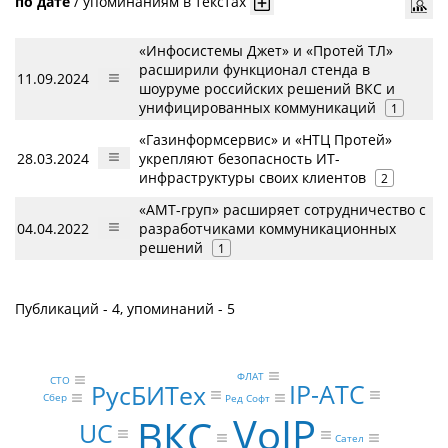
по дате
/
упоминаниям в текстах
«Инфосистемы Джет» и «Протей ТЛ»
расширили функционал стенда в
11.09.2024
шоуруме российских решений ВКС и
унифицированных коммуникаций
1
«Газинформсервис» и «НТЦ Протей»
28.03.2024
укрепляют безопасность ИТ-
инфраструктуры своих клиентов
2
«АМТ-груп» расширяет сотрудничество с
04.04.2022
разработчиками коммуникационных
решений
1
Публикаций - 4, упоминаний - 5
ФЛАТ
CTO
IP-АТС
РусБИТех
Сбер
Ред Софт
VoIP
ВКС
UC
Сател