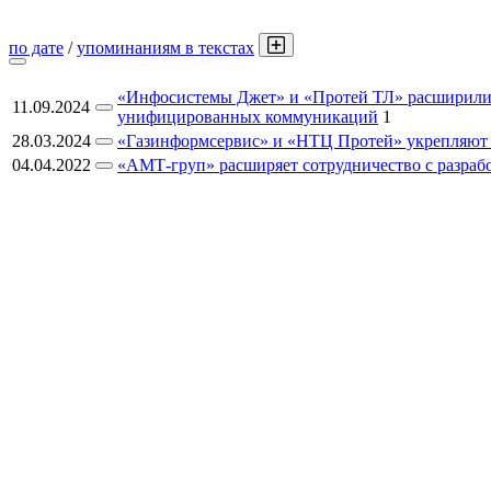
по дате
/
упоминаниям в текстах
«Инфосистемы Джет» и «Протей ТЛ» расширили
11.09.2024
унифицированных коммуникаций
1
28.03.2024
«Газинформсервис» и «НТЦ Протей» укрепляют 
04.04.2022
«АМТ-груп» расширяет сотрудничество с разра