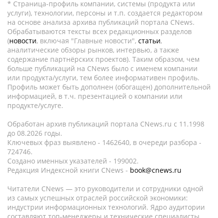
* Страница-профиль компании, системы (продукта или
услуги), технологии, персоны и т.п. создается редактором
на основе анализа архива публикаций портала CNews.
Обрабатываются тексты всех редакционных разделов
(
новости
, включая "Главные новости",
статьи
,
аналитические обзоры рынков, интервью, а также
содержание партнёрских проектов). Таким образом, чем
больше публикаций на CNews было с именем компании
или продукта/услуги, тем более информативен профиль.
Профиль может быть дополнен (обогащен) дополнительной
информацией, в т.ч. презентацией о компании или
продукте/услуге.
Обработан архив публикаций портала CNews.ru c 11.1998
до 08.2026 годы.
Ключевых фраз выявлено - 1462640, в очереди разбора -
724746.
Создано именных указателей - 199002.
Редакция Индексной книги CNews -
book@cnews.ru
Читатели CNews — это руководители и сотрудники одной
из самых успешных отраслей российской экономики:
индустрии информационных технологий. Ядро аудитории
составляют топ-менеджеры и технические специалисты