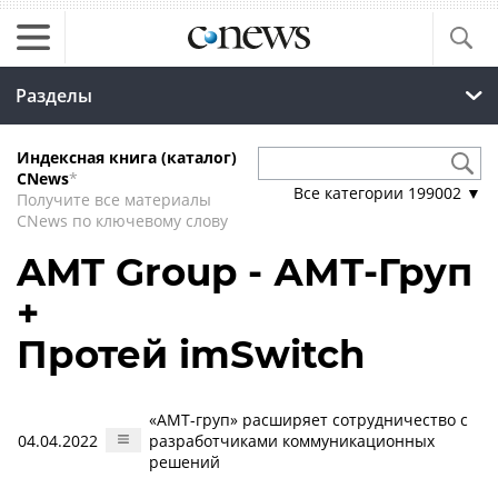
Разделы
Индексная книга (каталог)
CNews
*
Все категории
199002
▼
Получите все материалы
CNews по ключевому слову
AMT Group - АМТ-Груп
+
Протей imSwitch
«АМТ-груп» расширяет сотрудничество с
04.04.2022
разработчиками коммуникационных
решений