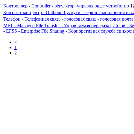
Контроллер - Controller - регулятор, управляющее устройство
1
Контактный центр - Outbound-услуги - сервис выполнения ис
Телефон - Телефонная связь - голосовая связь - голосовая почта 
MFT - Managed File Transfer - Управляемая передача файлов
- EFSS - Enterprise File Sharing - Корпоративная служба синхр
<
1
2