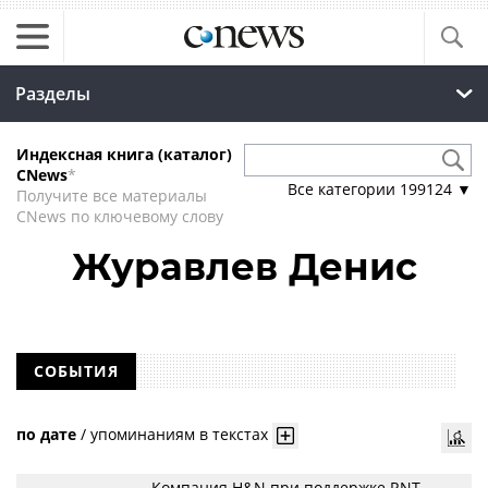
Разделы
Индексная книга (каталог)
CNews
*
Все категории
199124
▼
Получите все материалы
CNews по ключевому слову
Журавлев Денис
СОБЫТИЯ
по дате
/
упоминаниям в текстах
Компания H&N при поддержке RNT