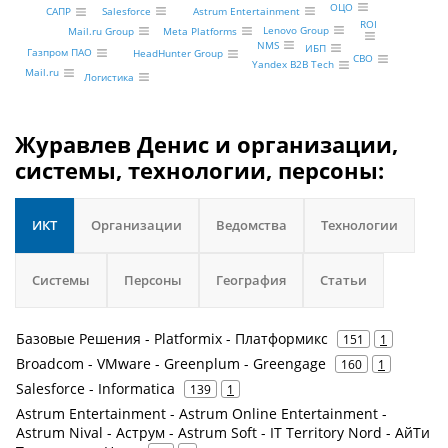
ОЦО
Salesforce
Astrum Entertainment
САПР
ROI
Lenovo Group
Meta Platforms
Mail.ru Group
NMS
ИБП
Газпром ПАО
HeadHunter Group
СВО
Yandex B2B Tech
Mail.ru
Логистика
Журавлев Денис и организации,
системы, технологии, персоны:
ИКТ
Организации
Ведомства
Технологии
Системы
Персоны
География
Статьи
Базовые Решения - Platformix - Платформикс
151
1
Broadcom - VMware - Greenplum - Greengage
160
1
Salesforce - Informatica
139
1
Astrum Entertainment - Astrum Online Entertainment -
Astrum Nival - Аструм - Astrum Soft - IT Territory Nord - АйТи