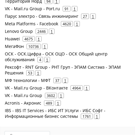
Территория Норд
94
1
VK - Mail.ru Group - Port.ru
91
1
Парус электро - Связь инжиниринг
27
1
Meta Platforms - Facebook
4620
1
Lenovo Group
2446
1
Huawei
4675
1
МегаФон
10736
1
ОСК - ОСК.Цифра - ОСК ОЦО - ОСК Общий центр
обслуживания
4
1
Рексофт - RNT Group - РНТ Груп - ЭПАМ Систэмз - ЭПАМ
Решения
53
1
МФ технологии - МФТ
37
1
VK - Mail.ru Group - ВКонтакте
4964
1
VK - Mail.ru Group
3602
1
Acronis - Акронис
489
1
IBS - IBS IT Services - ИБС ИТ Услуги - ИБС Софт -
Информационные бизнес системы
1761
1