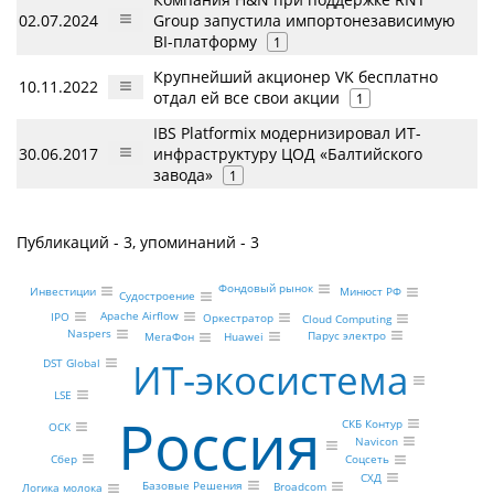
02.07.2024
Group запустила импортонезависимую
BI-платформу
1
Крупнейший акционер VK бесплатно
10.11.2022
отдал ей все свои акции
1
IBS Platformix модернизировал ИТ-
30.06.2017
инфраструктуру ЦОД «Балтийского
завода»
1
Публикаций - 3, упоминаний - 3
Фондовый рынок
Инвестиции
Минюст РФ
Судостроение
Apache Airflow
IPO
Оркестратор
Cloud Computing
Naspers
Парус электро
Huawei
МегаФон
ИТ-экосистема
DST Global
LSE
Россия
СКБ Контур
ОСК
Navicon
Сбер
Соцсеть
СХД
Базовые Решения
Broadcom
Логика молока