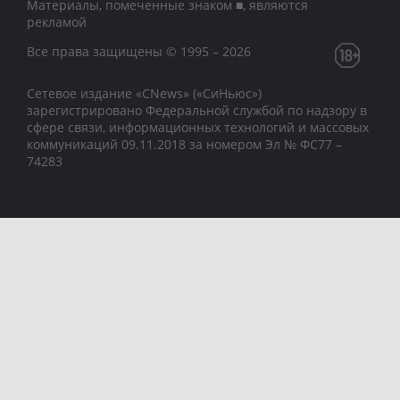
Материалы, помеченные знаком ■, являются
рекламой
Все права защищены © 1995 – 2026
Сетевое издание «CNews» («СиНьюс»)
зарегистрировано Федеральной службой по надзору в
сфере связи, информационных технологий и массовых
коммуникаций 09.11.2018 за номером Эл № ФС77 –
74283