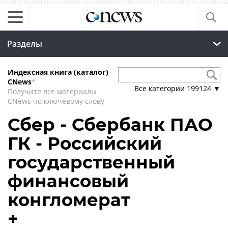
Разделы
Индексная книга (каталог)
CNews
*
Все категории
199124
▼
Получите все материалы
CNews по ключевому слову
Сбер - Сбербанк ПАО
ГК - Российский
государственный
финансовый
конгломерат
+