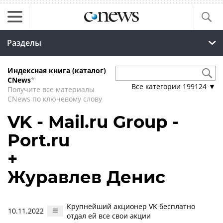
Разделы
Индексная книга (каталог)
CNews
*
Все категории
199124
▼
Получите все материалы
CNews по ключевому слову
VK - Mail.ru Group -
Port.ru
+
Журавлев Денис
Крупнейший акционер VK бесплатно
10.11.2022
отдал ей все свои акции