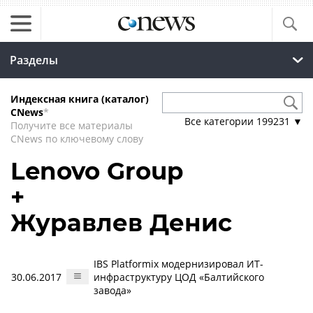
Разделы
Индексная книга (каталог)
CNews
*
Все категории
199231
▼
Получите все материалы
CNews по ключевому слову
Lenovo Group
+
Журавлев Денис
IBS Platformix модернизировал ИТ-
30.06.2017
инфраструктуру ЦОД «Балтийского
завода»