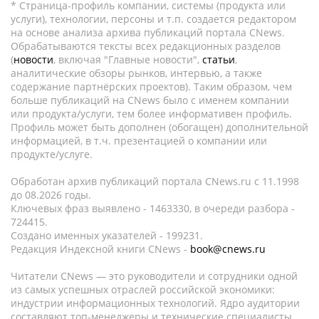
* Страница-профиль компании, системы (продукта или
услуги), технологии, персоны и т.п. создается редактором
на основе анализа архива публикаций портала CNews.
Обрабатываются тексты всех редакционных разделов
(
новости
, включая "Главные новости",
статьи
,
аналитические обзоры рынков, интервью, а также
содержание партнёрских проектов). Таким образом, чем
больше публикаций на CNews было с именем компании
или продукта/услуги, тем более информативен профиль.
Профиль может быть дополнен (обогащен) дополнительной
информацией, в т.ч. презентацией о компании или
продукте/услуге.
Обработан архив публикаций портала CNews.ru c 11.1998
до 08.2026 годы.
Ключевых фраз выявлено - 1463330, в очереди разбора -
724415.
Создано именных указателей - 199231.
Редакция Индексной книги CNews -
book@cnews.ru
Читатели CNews — это руководители и сотрудники одной
из самых успешных отраслей российской экономики:
индустрии информационных технологий. Ядро аудитории
составляют топ-менеджеры и технические специалисты