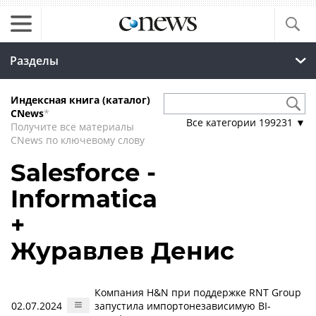
Разделы
Индексная книга (каталог)
CNews
*
Все категории
199231
▼
Получите все материалы
CNews по ключевому слову
Salesforce -
Informatica
+
Журавлев Денис
Компания H&N при поддержке RNT Group
02.07.2024
запустила импортонезависимую BI-