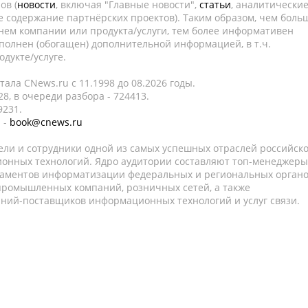
ов (
новости
, включая "Главные новости",
статьи
, аналитически
е содержание партнёрских проектов). Таким образом, чем боль
нем компании или продукта/услуги, тем более информативен
полнен (обогащен) дополнительной информацией, в т.ч.
дукте/услуге.
ала CNews.ru c 11.1998 до 08.2026 годы.
8, в очереди разбора - 724413.
9231.
 -
book@cnews.ru
ели и сотрудники одной из самых успешных отраслей российск
онных технологий. Ядро аудитории составляют топ-менеджеры
таментов информатизации федеральных и региональных орган
 промышленных компаний, розничных сетей, а также
аний-поставщиков информационных технологий и услуг связи.