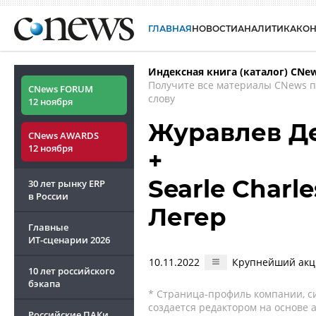
ГЛАВНАЯ
НОВОСТИ
АНАЛИТИКА
КО
Индексная книга (каталог) CNe
Получите все материалы CNews 
CNews FORUM
слову
12 ноября
Журавлев Д
CNews AWARDS
12 ноября
+
Searle Charl
30 лет рынку ERP
в России
Легер
Главные
ИТ-сценарии
2026
10.11.2022
Крупнейший акци
10 лет российского
бэкапа
* Страница-профиль компании, сис
создается редактором на основе
Российские ПАКи