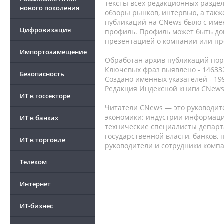
тексты всех редакционных раздел
нового поколения
обзоры рынков, интервью, а такж
публикаций на CNews было с име
Цифровизация
профиль. Профиль может быть до
презентацией о компании или про
Импортозамещение
Обработан архив публикаций порт
Ключевых фраз выявлено - 146332
Безопасность
Создано именных указателей - 19
Редакция Индексной книги CNews
ИТ в госсекторе
Читатели CNews — это руководит
экономики: индустрии информаци
ИТ в банках
технические специалисты депар
государственной власти, банков,
ИТ в торговле
руководители и сотрудники комп
Телеком
Интернет
ИТ-бизнес