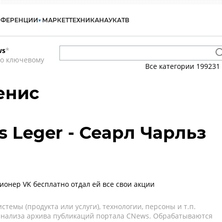
НФЕРЕНЦИИ
МАРКЕТ
ТЕХНИКА
НАУКА
ТВ
ws
*
по ключевому
Все категории
199231
енис
es Leger - Сеарл Чарльз
онер VK бесплатно отдал ей все свои акции
темы (продукта или услуги), технологии, персоны и т.п.
 анализа архива публикаций портала CNews. Обрабатываются