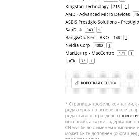
Kingston Technology
218
1
AMD - Advanced Micro Devices
46
ASBIS Prestigio Solutions - Prestigi
SanDisk
343
1
Bang&Olufsen - B&O
148
1
Nvidia Corp
4002
1
МакЦентр - MacCentre
171
1
LaCie
75
1
КОРОТКАЯ ССЫЛКА
* Страница-профиль компании, сис
редактором на основе анализа а
редакционных разделов (
новости
интервью, а также содержание па
CNews было с именем компании и
может быть дополнен (обогащен)