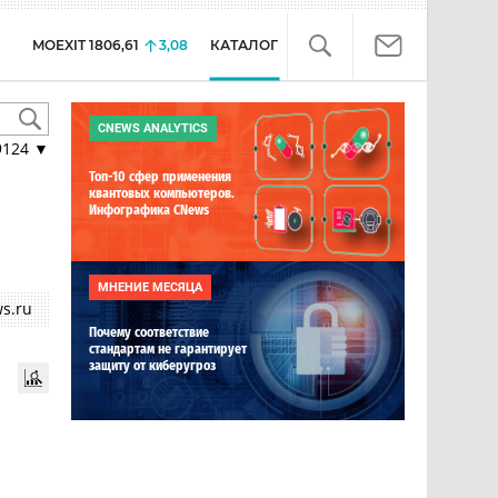
MOEXIT
1806,61
3,08
КАТАЛОГ
CNEWS ANALYTICS
9124
▼
Топ-10 сфер применения
квантовых компьютеров.
Инфографика CNews
МНЕНИЕ МЕСЯЦА
s.ru
Почему соответствие
стандартам не гарантирует
защиту от киберугроз