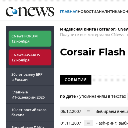
ГЛАВНАЯ
НОВОСТИ
АНАЛИТИКА
КО
Индексная книга (каталог) CNe
Получите все материалы CNews п
CNews FORUM
12 ноября
Corsair Flas
CNews AWARDS
12 ноября
30 лет рынку ERP
в России
СОБЫТИЯ
Главные
по дате
/
упоминаниям в текстах
ИТ-сценарии
2026
10 лет российского
06.12.2007
Выбираем внеш
бэкапа
01.11.2007
Flash-ринг: вы
Российские ПАКи