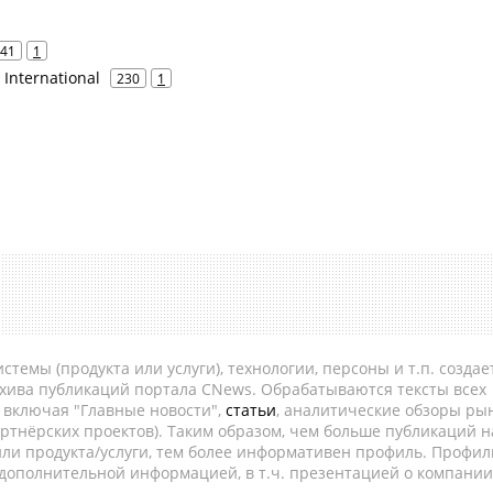
41
1
o International
230
1
темы (продукта или услуги), технологии, персоны и т.п. создае
рхива публикаций портала CNews. Обрабатываются тексты всех
, включая "Главные новости",
статьи
, аналитические обзоры рын
ртнёрских проектов). Таким образом, чем больше публикаций н
ли продукта/услуги, тем более информативен профиль. Профил
 дополнительной информацией, в т.ч. презентацией о компании