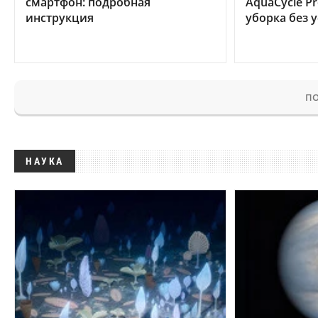
смартфон: подробная
AquaCycle Pr
инструкция
уборка без 
ПО
НАУКА