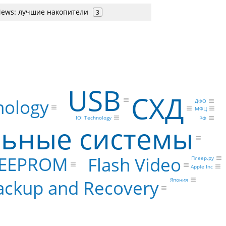
ews: лучшие накопители
3
USB
СХД
nology
ДФО
МФЦ
IOI Technology
РФ
ьные системы
EEPROM
Flash Video
Плеер.ру
Apple Inc
Япония
ackup and Recovery