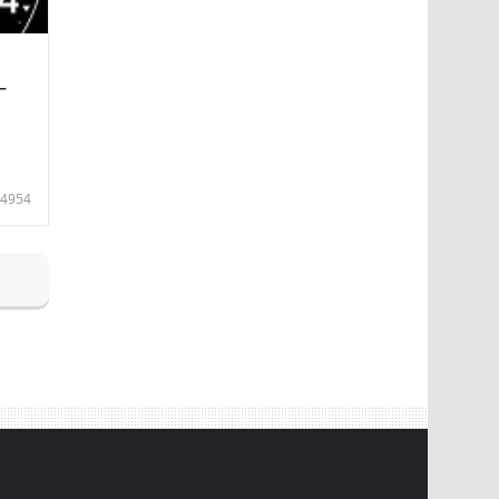
—
4954