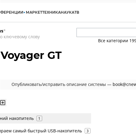
НФЕРЕНЦИИ
МАРКЕТ
ТЕХНИКА
НАУКА
ТВ
ws
*
о ключевому слову
Все категории
19
h Voyager GT
Опубликовать/исправить описание системы —
book@cnew
ний накопитель
1
бираем самый быстрый USB-накопитель
3