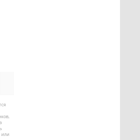
тся
ков,
а
ь
 или