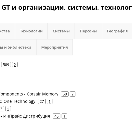
er GT и организации, системы, техноло
мства
Технологии
Системы
Персоны
География
ы и библиотеки
Мероприятия
589
2
r Components - Corsair Memory
50
2
 - С-One Technology
27
1
3
1
ion - ИнПрайс Дистрибуция
40
1