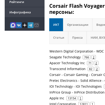
Рейтинги
Corsair Flash Voyag
персоны:
Инфографика
ИКТ
Организации
Ведо
Статьи
Пресса
НИИ, ВУЗ
Western Digital Corporation - WDC
Seagate Technology
766
2
Apacer Technology Inc
71
2
Transcend Information
82
2
Corsair - Corsair Gaming - Corsai
Pretec Electronics - Solid Allience
IOI Technology - IOI Technologies
InPrice Group - InPrice Distribut
Apple Inc
13154
1
Intel Corporation
12811
1