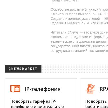
продукте/услуге.
Обработан архив публикаций порт
Ключевых фраз выявлено - 146301
Создано именных указателей - 19
Редакция Индексной книги CNews
Читатели CNews — это руководит
экономики: индустрии информаци
технические специалисты депар
государственной власти, банков,
сотрудники компаний-поставщико
CNEWSMARKET
IP-телефония
RP
Подобрать тариф на IP-
Подобрать
телефонию и виртуальную
роботизац