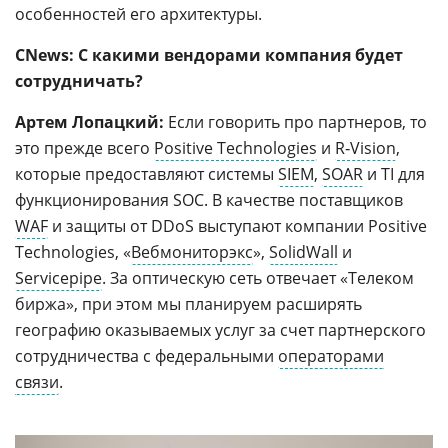
особенностей его архитектуры.
CNews: С какими вендорами компания будет
сотрудничать?
Артем Лопацкий:
Если говорить про партнеров, то
это прежде всего
Positive Technologies
и
R‑Vision
,
которые предоставляют системы
SIEM
,
SOAR
и TI для
функционирования SOC. В качестве поставщиков
WAF
и защиты от DDoS выступают компании Positive
Technologies, «
Вебмониторэкс
»,
SolidWall
и
Servicepipe
. За оптическую сеть отвечает «Телеком
биржа», при этом мы планируем расширять
географию оказываемых услуг за счет партнерского
сотрудничества с федеральными
операторами
связи
.