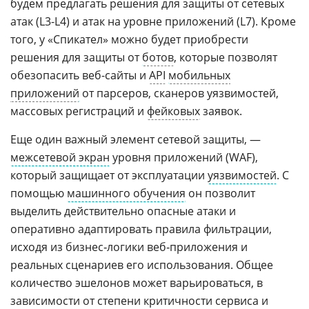
будем предлагать решения для защиты от сетевых
атак (L3-L4) и атак на уровне приложений (L7). Кроме
того, у «Спикател» можно будет приобрести
решения для защиты от
ботов
, которые позволят
обезопасить веб-сайты и
API
мобильных
приложений
от парсеров, сканеров уязвимостей,
массовых регистраций и
фейковых
заявок.
Еще один важный элемент сетевой защиты, —
межсетевой экран
уровня приложений (WAF),
который защищает от эксплуатации
уязвимостей
. С
помощью
машинного обучения
он позволит
выделить действительно опасные атаки и
оперативно адаптировать правила фильтрации,
исходя из бизнес‑логики веб‑приложения и
реальных сценариев его использования. Общее
количество эшелонов может варьироваться, в
зависимости от степени критичности сервиса и