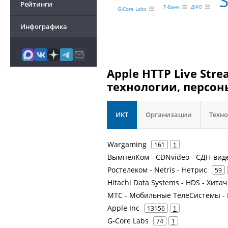
Рейтинги
ДФО
Т-Банк
G-Core Labs
Инфографика
Apple HTTP Live Str
технологии, персон
ИКТ
Организации
Техн
Wargaming
161
1
ВымпелКом - CDNvideo - СДН-вид
Ростелеком - Netris - Нетрис
59
Hitachi Data Systems - HDS - Хита
МТС - Мобильные ТелеСистемы - 
Apple Inc
13156
1
G-Core Labs
74
1