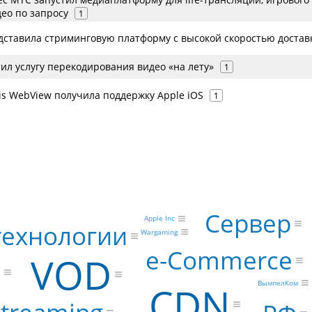
ео по запросу
1
едставила стриминговую платформу с высокой скоростью достав
ил услугу перекодирования видео «на лету»
1
is WebView получила поддержку Apple iOS
1
Сервер
Apple Inc
технологии
Wargaming
e-Commerce
VOD
с
ВымпелКом
CDN