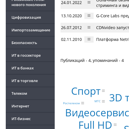
24.01.2022
нового поколения
стриминга и вид
13.10.2020
G-Core Labs пр
Цифровизация
26.07.2012
CDNvideo запуст
Импортозамещение
02.11.2010
Платформа Netr
Безопасность
ИТ в госсекторе
Публикаций - 4, упоминаний - 4
ИТ в банках
ИТ в торговле
Спорт
Телеком
3D 
МТС
Ростелеком
Интернет
Видеосерви
ИТ-бизнес
Full HD