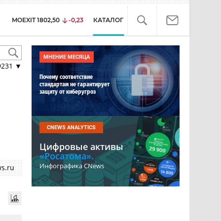
MOEXIT
1802,50
-0,23
КАТАЛОГ
МНЕНИЕ МЕСЯЦА
9231
▼
Почему соответствие
стандартам не гарантирует
защиту от киберугроз
CNEWS ANALYTICS
Цифровые активы
«Росатома».
Инфографика CNews
s.ru