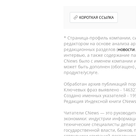
КОРОТКАЯ ССЫЛКА
* Страница-профиль компании, сис
редактором на основе анализа а
редакционных разделов (
новости
интервью, а также содержание па
CNews было с именем компании и
может быть дополнен (обогащен)
продукте/услуге.
Обработан архив публикаций порт
Ключевых фраз выявлено - 146327
Создано именных указателей - 19
Редакция Индексной книги CNews
Читатели CNews — это руководит
экономики: индустрии информаци
технические специалисты депар
государственной власти, банков,
сотрудники компаний-поставщико