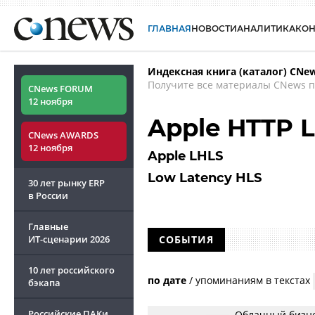
ГЛАВНАЯ
НОВОСТИ
АНАЛИТИКА
КО
Индексная книга (каталог) CNe
Получите все материалы CNews п
CNews FORUM
12 ноября
Apple HTTP L
CNews AWARDS
12 ноября
Apple LHLS
Low Latency HLS
30 лет рынку ERP
в России
Главные
ИТ-сценарии
2026
СОБЫТИЯ
10 лет российского
по дате
/
упоминаниям в текстах
бэкапа
Российские ПАКи
Облачный бизне