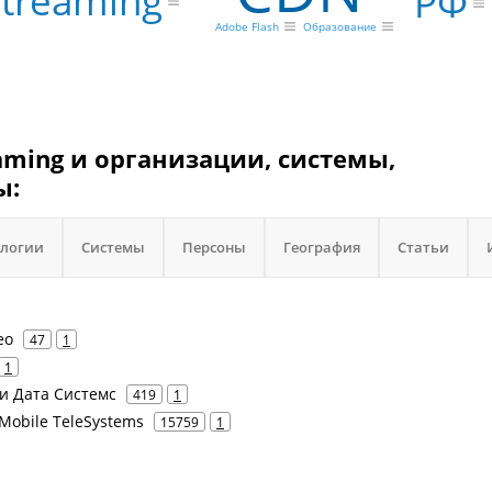
Streaming
РФ
Adobe Flash
Образование
eaming и организации, системы,
ы:
ологии
Системы
Персоны
География
Статьи
ео
47
1
1
чи Дата Системс
419
1
Mobile TeleSystems
15759
1