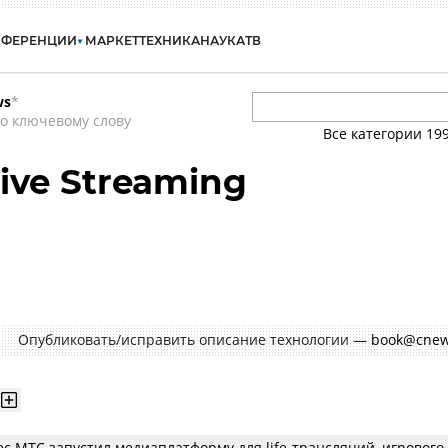
НФЕРЕНЦИИ
МАРКЕТ
ТЕХНИКА
НАУКА
ТВ
ws
*
о ключевому слову
Все категории
19
ive Streaming
Опубликовать/исправить описание технологии —
book@cnew
с МТС запустил медиаплатформу для life-трансляций, игрового