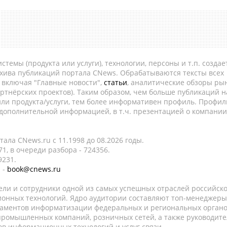
темы (продукта или услуги), технологии, персоны и т.п. создае
рхива публикаций портала CNews. Обрабатываются тексты всех
, включая "Главные новости",
статьи
, аналитические обзоры рын
ртнёрских проектов). Таким образом, чем больше публикаций н
ли продукта/услуги, тем более информативен профиль. Профил
 дополнительной информацией, в т.ч. презентацией о компании
ала CNews.ru c 11.1998 до 08.2026 годы.
1, в очереди разбора - 724356.
9231.
 -
book@cnews.ru
ели и сотрудники одной из самых успешных отраслей российск
онных технологий. Ядро аудитории составляют топ-менеджеры
таментов информатизации федеральных и региональных орган
 промышленных компаний, розничных сетей, а также руководите
в информационных технологий и услуг связи.