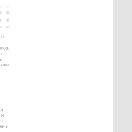
тся
ков,
а
ь
 или
ой
 и
ов
ли и