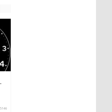
—
5146