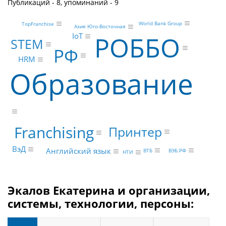
Публикаций - 8, упоминаний - 9
World Bank Group
TopFranchise
Азия Юго-Восточная
РОББО
IoT
STEM
РФ
HRM
Образование
Franchising
Принтер
ВэД
Английский язык
ВЭБ.РФ
ВТБ
НТИ
Экалов Екатерина и организации,
системы, технологии, персоны: