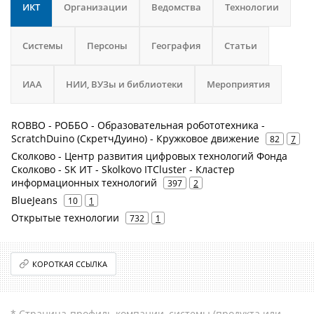
ИКТ
Организации
Ведомства
Технологии
Системы
Персоны
География
Статьи
ИАА
НИИ, ВУЗы и библиотеки
Мероприятия
ROBBO - РОББО - Образовательная робототехника -
ScratchDuino (СкретчДуино) - Кружковое движение
82
7
Сколково - Центр развития цифровых технологий Фонда
Сколково - SK ИТ - Skolkovo ITCluster - Кластер
информационных технологий
397
2
BlueJeans
10
1
Открытые технологии
732
1
КОРОТКАЯ ССЫЛКА
* Страница-профиль компании, системы (продукта или