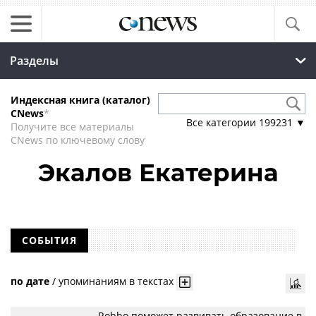
Разделы
Индексная книга (каталог)
CNews
*
Все категории
199231
▼
Получите все материалы
CNews по ключевому слову
Экалов Екатерина
СОБЫТИЯ
по дате
/
упоминаниям в текстах
Robbo поможет развивать образование в