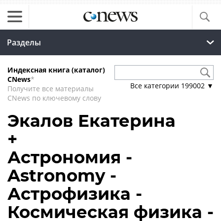
Разделы
Индексная книга (каталог)
CNews
*
Все категории
199002
▼
Получите все материалы
CNews по ключевому слову
Экалов Екатерина
+
Астрономия -
Astronomy -
Астрофизика -
Космическая физика -