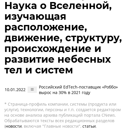
Наука о Вселенной,
изучающая
расположение,
движение, структуру,
происхождение и
развитие небесных
тел и систем
Российский EdTech-поставщик «Роббо»
10.01.2022
вырос на 30% в 2021 году
* Страница-профиль компании, системы (продукта или
услуги), технологии, персоны и т.п. создается редактором
на основе анализа архива публикаций портала CNews.
Обрабатываются тексты всех редакционных разделов
(
новости
, включая "Главные новости",
статьи
,