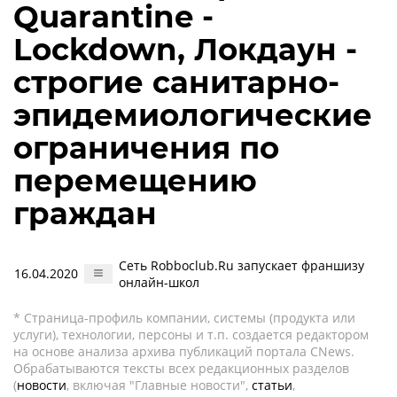
Quarantine -
Lockdown, Локдаун -
строгие санитарно-
эпидемиологические
ограничения по
перемещению
граждан
Сеть Robboclub.Ru запускает франшизу
16.04.2020
онлайн-школ
* Страница-профиль компании, системы (продукта или
услуги), технологии, персоны и т.п. создается редактором
на основе анализа архива публикаций портала CNews.
Обрабатываются тексты всех редакционных разделов
(
новости
, включая "Главные новости",
статьи
,