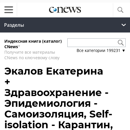
Разделы
Индексная книга (каталог)
CNews
*
Все категории
199231
▼
Получите все материалы
CNews по ключевому слову
Экалов Екатерина
+
Здравоохранение -
Эпидемиология -
Самоизоляция, Self-
isolation - Карантин,