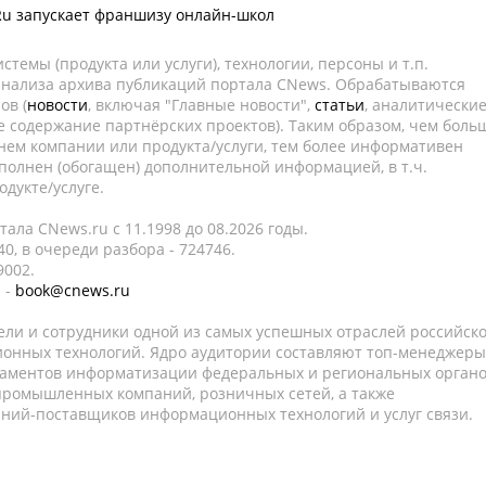
Ru запускает франшизу онлайн-школ
темы (продукта или услуги), технологии, персоны и т.п.
 анализа архива публикаций портала CNews. Обрабатываются
ов (
новости
, включая "Главные новости",
статьи
, аналитически
е содержание партнёрских проектов). Таким образом, чем боль
нем компании или продукта/услуги, тем более информативен
полнен (обогащен) дополнительной информацией, в т.ч.
дукте/услуге.
ала CNews.ru c 11.1998 до 08.2026 годы.
0, в очереди разбора - 724746.
9002.
 -
book@cnews.ru
ели и сотрудники одной из самых успешных отраслей российск
онных технологий. Ядро аудитории составляют топ-менеджеры
таментов информатизации федеральных и региональных орган
 промышленных компаний, розничных сетей, а также
аний-поставщиков информационных технологий и услуг связи.