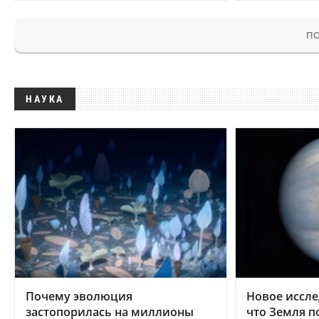
ПО
НАУКА
Почему эволюция
Новое иссле
застопорилась на миллионы
что Земля п