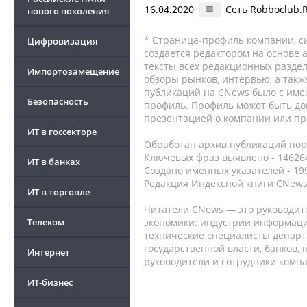
16.04.2020
Сеть Robboclub.
нового поколения
* Страница-профиль компании, сис
Цифровизация
создается редактором на основе
тексты всех редакционных раздел
Импортозамещение
обзоры рынков, интервью, а такж
публикаций на CNews было с име
Безопасность
профиль. Профиль может быть до
презентацией о компании или про
ИТ в госсекторе
Обработан архив публикаций порт
Ключевых фраз выявлено - 146264
ИТ в банках
Создано именных указателей - 19
Редакция Индексной книги CNews
ИТ в торговле
Читатели CNews — это руководит
Телеком
экономики: индустрии информаци
технические специалисты депар
государственной власти, банков,
Интернет
руководители и сотрудники комп
ИТ-бизнес