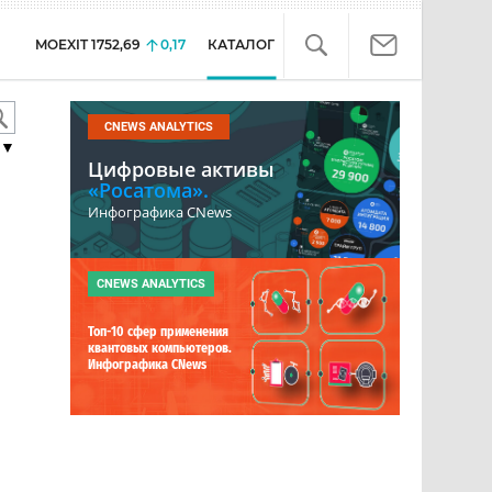
MOEXIT
1752,69
0,17
КАТАЛОГ
CNEWS ANALYTICS
▼
Цифровые активы
«Росатома».
Инфографика CNews
CNEWS ANALYTICS
Топ-10 сфер применения
квантовых компьютеров.
Инфографика CNews