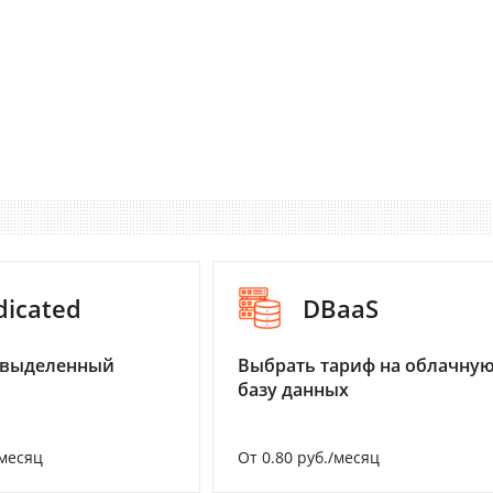
dicated
DBaaS
 выделенный
Выбрать тариф на облачну
базу данных
/месяц
От 0.80 руб./месяц