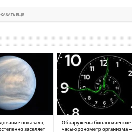
КАЗАТЬ ЕЩЕ
дование показало,
Обнаружены биологические
остепенно заселяет
часы-хронометр организма 