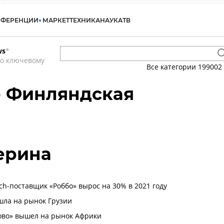
НФЕРЕНЦИИ
МАРКЕТ
ТЕХНИКА
НАУКА
ТВ
ws
*
по ключевому
Все категории
199002
- Финляндская
ерина
ch-поставщик «Роббо» вырос на 30% в 2021 году
шла на рынок Грузии
ово» вышел на рынок Африки