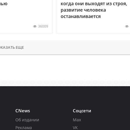
нью
когда они выходят из строя,
развитие человека
останавливается
36009
КАЗАТЬ ЕЩЕ
CNews
Соцсети
Об издании
Max
Реклама
VK