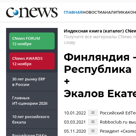
ГЛАВНАЯ
НОВОСТИ
АНАЛИТИКА
КО
Индексная книга (каталог) CNe
Получите все материалы CNews 
CNews FORUM
слову
12 ноября
Финляндия 
CNews AWARDS
12 ноября
Республика
+
30 лет рынку ERP
в России
Экалов Екат
Главные
ИТ-сценарии
2026
10.01.2022
Российский EdTe
10 лет российского
03.03.2021
Robboclub.ru вы
бэкапа
05.11.2020
Резидент «Сколк
Российские ПАКи