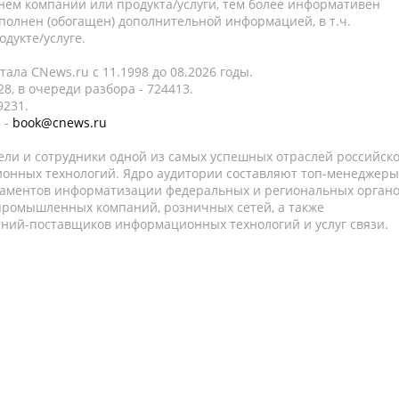
нем компании или продукта/услуги, тем более информативен
полнен (обогащен) дополнительной информацией, в т.ч.
дукте/услуге.
ала CNews.ru c 11.1998 до 08.2026 годы.
8, в очереди разбора - 724413.
9231.
 -
book@cnews.ru
ели и сотрудники одной из самых успешных отраслей российск
онных технологий. Ядро аудитории составляют топ-менеджеры
таментов информатизации федеральных и региональных орган
 промышленных компаний, розничных сетей, а также
аний-поставщиков информационных технологий и услуг связи.