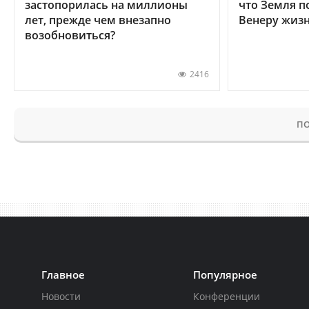
застопорилась на миллионы
что Земля п
лет, прежде чем внезапно
Венеру жиз
возобновиться?
2416
ПО
Главное
Популярное
Новости
Конференции