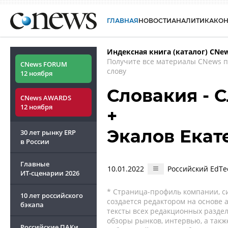
ГЛАВНАЯ
НОВОСТИ
АНАЛИТИКА
КО
Индексная книга (каталог) CNe
Получите все материалы CNews 
CNews FORUM
слову
12 ноября
Словакия - 
CNews AWARDS
12 ноября
+
Экалов Екат
30 лет рынку ERP
в России
Главные
10.01.2022
Российский EdTe
ИТ-сценарии
2026
* Страница-профиль компании, сис
10 лет российского
создается редактором на основе
бэкапа
тексты всех редакционных раздел
обзоры рынков, интервью, а такж
Российские ПАКи