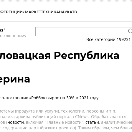
НФЕРЕНЦИИ
МАРКЕТ
ТЕХНИКА
НАУКА
ТВ
ws
*
по ключевому
Все категории
199231
Словацкая Республика
ерина
ch-поставщик «Роббо» вырос на 30% в 2021 году
темы (продукта или услуги), технологии, персоны и т.п.
 анализа архива публикаций портала CNews. Обрабатываются
ов (
новости
, включая "Главные новости",
статьи
, аналитически
е содержание партнёрских проектов). Таким образом, чем боль