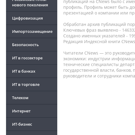
публикаций на CNews было с име
нового поколения
профиль. Профиль может быть до
презентацией о компании или про
Цифровизация
Обработан архив публикаций порт
Ключевых фраз выявлено - 146332
Импортозамещение
Создано именных указателей - 19
Редакция Индексной книги CNews
Безопасность
Читатели CNews — это руководит
ИТ в госсекторе
экономики: индустрии информаци
технические специалисты депар
государственной власти, банков,
ИТ в банках
руководители и сотрудники комп
ИТ в торговле
Телеком
Интернет
ИТ-бизнес