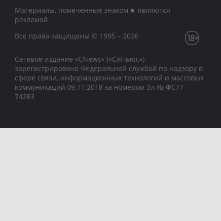
Материалы, помеченные знаком ■, являются
рекламой
Все права защищены © 1995 – 2026
Сетевое издание «CNews» («СиНьюс»)
зарегистрировано Федеральной службой по надзору в
сфере связи, информационных технологий и массовых
коммуникаций 09.11.2018 за номером Эл № ФС77 –
74283