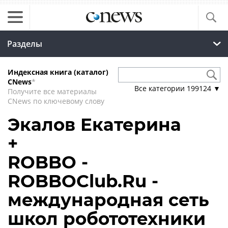
Разделы
Индексная книга (каталог)
CNews
*
Все категории
199124
▼
Получите все материалы
CNews по ключевому слову
Экалов Екатерина
+
ROBBO -
ROBBOClub.Ru -
международная сеть
школ робототехники