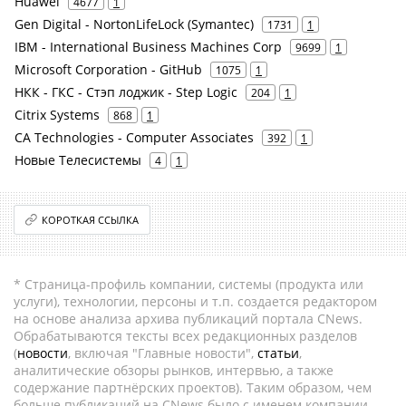
Huawei
4677
1
Gen Digital - NortonLifeLock (Symantec)
1731
1
IBM - International Business Machines Corp
9699
1
Microsoft Corporation - GitHub
1075
1
НКК - ГКС - Стэп лоджик - Step Logic
204
1
Citrix Systems
868
1
CA Technologies - Computer Associates
392
1
Новые Телесистемы
4
1
КОРОТКАЯ ССЫЛКА
* Страница-профиль компании, системы (продукта или
услуги), технологии, персоны и т.п. создается редактором
на основе анализа архива публикаций портала CNews.
Обрабатываются тексты всех редакционных разделов
(
новости
, включая "Главные новости",
статьи
,
аналитические обзоры рынков, интервью, а также
содержание партнёрских проектов). Таким образом, чем
больше публикаций на CNews было с именем компании