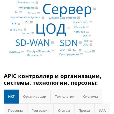
Сервер
Broadcom Inc
Avit Systems
РФ
Zitcom
Key Information Systems
SunGard Data Systems
ЦОД
Acxiom Corp
UOL
ВТБ
Qbranch
Венец АКБ
NetCloud
Python
CIO
SD-WAN
SDN
ТПУ
СФО
C/C++
Perl
County of Riverside
США
HalkBank
Юриспруденция
Металлы
APIC контроллер и организации,
системы, технологии, персоны:
ИКТ
Организации
Технологии
Системы
Персоны
География
Статьи
Пресса
ИАА