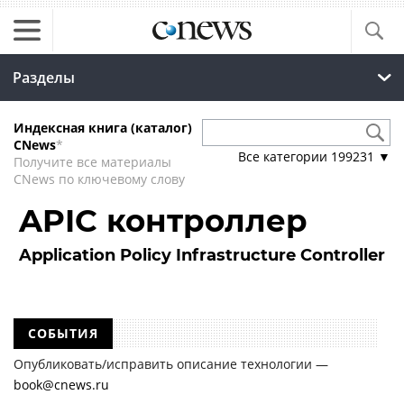
Разделы
Индексная книга (каталог)
CNews
*
Все категории
199231
▼
Получите все материалы
CNews по ключевому слову
APIC контроллер
Application Policy Infrastructure Controller
СОБЫТИЯ
Опубликовать/исправить описание технологии —
book@cnews.ru