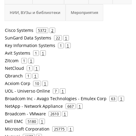
НИИ, ВУЗы и библиотеки
Мероприятия
Cisco Systems
5372
2
SunGard Data Systems
22
1
Key Information Systems
1
1
Avit Systems
1
1
Zitcom
1
1
NetCloud
1
1
Qbranch
1
1
Acxiom Corp
10
1
UOL - Universo Online
7
1
Broadcom Inc - Avago Technologies - Emulex Corp
63
1
NetApp - Network Appliance
667
1
Broadcom - VMware
2610
1
Dell EMC
5180
1
Microsoft Corporation
25775
1