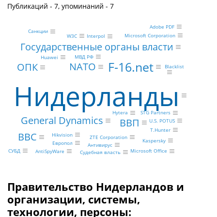
Публикаций - 7, упоминаний - 7
Adobe PDF
Санкции
Microsoft Corporation
W3C
Interpol
Государственные органы власти
МВД РФ
Huawei
F-16.net
NATO
ОПК
Blacklist
Нидерланды
Hytera
STG Partners
General Dynamics
ВВП
U.S. POTUS
T.Hunter
BBC
Hikvision
ZTE Corporation
Kaspersky
Европол
Антивирус
СУБД
Microsoft Office
AntiSpyWare
Судебная власть
Правительство Нидерландов и
организации, системы,
технологии, персоны: