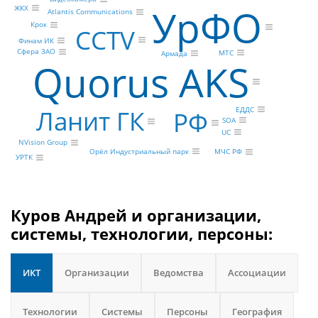
УрФО
ЖКХ
Atlantis Communications
Крок
CCTV
Финам ИК
Сфера ЗАО
МТС
Армада
Quorus AKS
ЕДДС
Ланит ГК
РФ
SOA
UC
NVision Group
Орёл Индустриальный парк
МЧС РФ
УРТК
Куров Андрей и организации,
системы, технологии, персоны:
ИКТ
Организации
Ведомства
Ассоциации
Технологии
Системы
Персоны
География