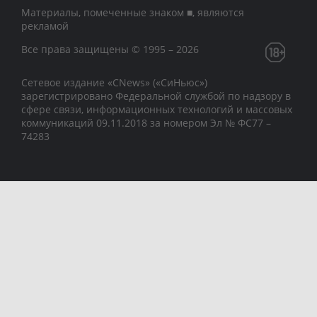
Материалы, помеченные знаком ■, являются
рекламой
Все права защищены © 1995 – 2026
Сетевое издание «CNews» («СиНьюс»)
зарегистрировано Федеральной службой по надзору в
сфере связи, информационных технологий и массовых
коммуникаций 09.11.2018 за номером Эл № ФС77 –
74283