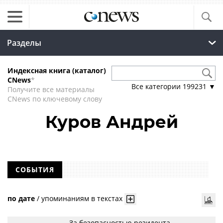
Разделы
Индексная книга (каталог)
CNews
*
Все категории
199231
▼
Получите все материалы
CNews по ключевому слову
Куров Андрей
СОБЫТИЯ
по дате
/
упоминаниям в текстах
За безопасностью резидента