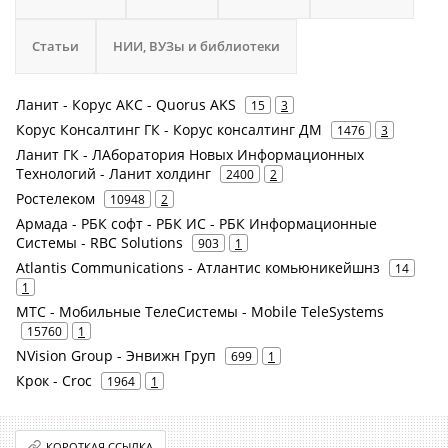
Статьи
НИИ, ВУЗы и библиотеки
Ланит - Корус АКС - Quorus AKS
15
3
Корус Консалтинг ГК - Корус консалтинг ДМ
1476
3
Ланит ГК - ЛАборатория Новых Информационных
Технологий - Ланит холдинг
2400
2
Ростелеком
10948
2
Армада - РБК софт - РБК ИС - РБК Информационные
Системы - RBC Solutions
903
1
Atlantis Communications - Атлантис комьюникейшнз
14
1
МТС - Мобильные ТелеСистемы - Mobile TeleSystems
15760
1
NVision Group - Энвижн Груп
699
1
Крок - Croc
1964
1
КОРОТКАЯ ССЫЛКА