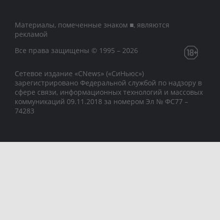
Материалы, помеченные знаком ■, являются
рекламой
Все права защищены © 1995 – 2026
Сетевое издание «CNews» («СиНьюс»)
зарегистрировано Федеральной службой по надзору в
сфере связи, информационных технологий и массовых
коммуникаций 09.11.2018 за номером Эл № ФС77 –
74283