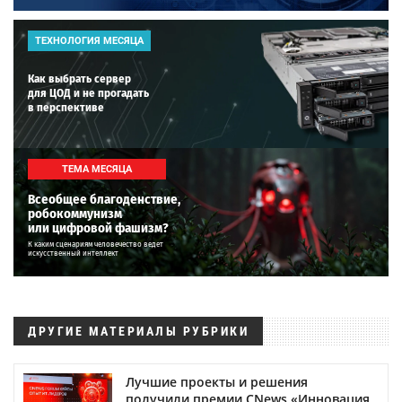
ТЕХНОЛОГИЯ МЕСЯЦА
Как выбрать сервер
для ЦОД и не прогадать
в перспективе
ТЕМА МЕСЯЦА
Всеобщее благоденствие,
робокоммунизм
или цифровой фашизм?
К каким сценариям человечество ведет
искусственный интеллект
ДРУГИЕ МАТЕРИАЛЫ РУБРИКИ
Лучшие проекты и решения
получили премии CNews «Инновация