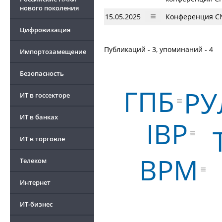
нового поколения
15.05.2025
Конференция CN
Цифровизация
Публикаций - 3, упоминаний - 4
Импортозамещение
Безопасность
ГПБ
РУ
ИТ в госсекторе
ИТ в банках
IBP
ИТ в торговле
BPM
Телеком
Интернет
ИТ-бизнес