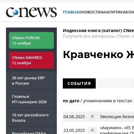
ГЛАВНАЯ
НОВОСТИ
АНАЛИТИКА
КО
Индексная книга (каталог) CNe
Получите все материалы CNews п
CNews FORUM
12 ноября
Кравченко 
CNews AWARDS
12 ноября
30 лет рынку ERP
в России
СОБЫТИЯ
Главные
по дате
/
упоминаниям в текстах
ИТ-сценарии
2026
10 лет российского
04.06.2025
Эволюция бизне
бэкапа
«Акрихин», «Х5 
23.05.2025
конференции C
Российские ПАКи