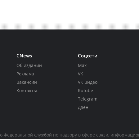
CNews
Соцсети
Об издании
Max
Реклама
VK
Вакансии
VK Видео
Контакты
Rutube
Telegram
Дзен
но Федеральной службой по надзору в сфере связи, информаци