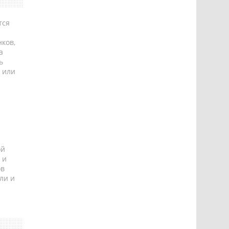
тся
ков,
а
ь
 или
ой
 и
ов
ли и