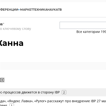
НФЕРЕНЦИИ
МАРКЕТ
ТЕХНИКА
НАУКА
ТВ
ws
*
о ключевому слову
Все категории
19
Жанна
с-процессов движется в сторону IBP
2
Еда», «Яндекс Лавка», «Рулог» расскажут про внедрение IBP 27 ма
News
1