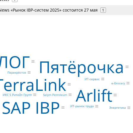
ews «Рынок IBP-систем 2025» состоится 27 мая
1
ЛОГ
Пятёрочка
Перекрёсток
TerraLink
ИТ-сервис
e-Grocery
Arlift
Salym Petroleum
ИКС 5 Ритейл Групп
SAP IBP
ИТ-рынок труда
Энергетика