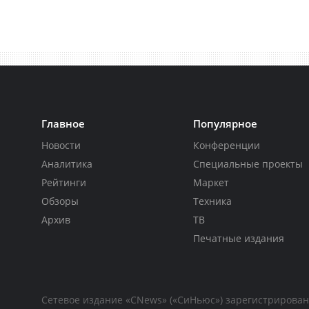
Главное
Популярное
Новости
Конференции
Аналитика
Специальные проекты
Рейтинги
Маркет
Обзоры
Техника
Архив
ТВ
Печатные издания
Сетевое издание «CNews» («СиНьюс») зарегистрирова