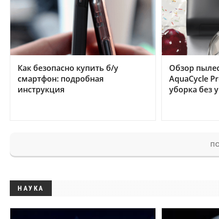
Как безопасно купить б/у
Обзор пылес
смартфон: подробная
AquaCycle Pr
инструкция
уборка без 
ПО
НАУКА