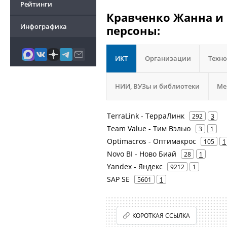
Рейтинги
Кравченко Жанна и 
Инфографика
персоны:
ИКТ
Организации
Техн
НИИ, ВУЗы и библиотеки
Ме
TerraLink - ТерраЛинк
292
3
Team Value - Тим Вэлью
3
1
Optimacros - Оптимакрос
105
1
Novo BI - Ново Биай
28
1
Yandex - Яндекс
9212
1
SAP SE
5601
1
КОРОТКАЯ ССЫЛКА