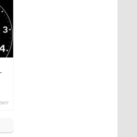
—
5057