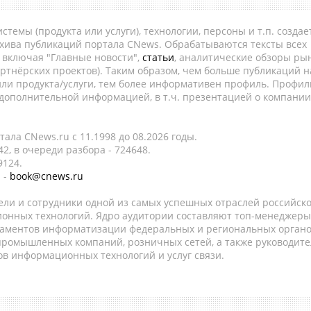
темы (продукта или услуги), технологии, персоны и т.п. создае
рхива публикаций портала CNews. Обрабатываются тексты всех
, включая "Главные новости",
статьи
, аналитические обзоры рын
ртнёрских проектов). Таким образом, чем больше публикаций н
ли продукта/услуги, тем более информативен профиль. Профил
 дополнительной информацией, в т.ч. презентацией о компании
ала CNews.ru c 11.1998 до 08.2026 годы.
2, в очереди разбора - 724648.
9124.
 -
book@cnews.ru
ели и сотрудники одной из самых успешных отраслей российск
онных технологий. Ядро аудитории составляют топ-менеджеры
таментов информатизации федеральных и региональных орган
 промышленных компаний, розничных сетей, а также руководите
в информационных технологий и услуг связи.