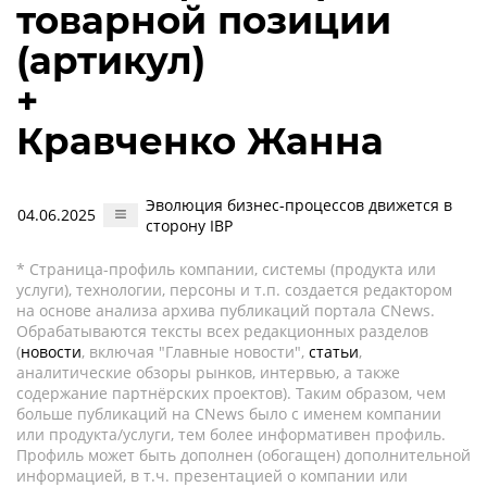
товарной позиции
(артикул)
+
Кравченко Жанна
Эволюция бизнес-процессов движется в
04.06.2025
сторону IBP
* Страница-профиль компании, системы (продукта или
услуги), технологии, персоны и т.п. создается редактором
на основе анализа архива публикаций портала CNews.
Обрабатываются тексты всех редакционных разделов
(
новости
, включая "Главные новости",
статьи
,
аналитические обзоры рынков, интервью, а также
содержание партнёрских проектов). Таким образом, чем
больше публикаций на CNews было с именем компании
или продукта/услуги, тем более информативен профиль.
Профиль может быть дополнен (обогащен) дополнительной
информацией, в т.ч. презентацией о компании или