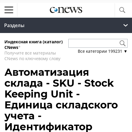
Разделы
Индексная книга (каталог)
CNews
*
Все категории
199231
▼
Получите все материалы
CNews по ключевому слову
Автоматизация
склада - SKU - Stock
Keeping Unit -
Единица складского
учета -
Идентификатор