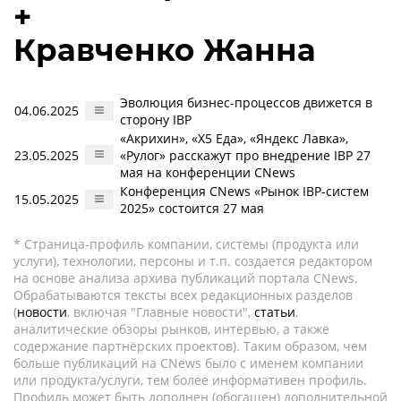
+
Кравченко Жанна
Эволюция бизнес-процессов движется в
04.06.2025
сторону IBP
«Акрихин», «Х5 Еда», «Яндекс Лавка»,
23.05.2025
«Рулог» расскажут про внедрение IBP 27
мая на конференции CNews
Конференция CNews «Рынок IBP-систем
15.05.2025
2025» состоится 27 мая
* Страница-профиль компании, системы (продукта или
услуги), технологии, персоны и т.п. создается редактором
на основе анализа архива публикаций портала CNews.
Обрабатываются тексты всех редакционных разделов
(
новости
, включая "Главные новости",
статьи
,
аналитические обзоры рынков, интервью, а также
содержание партнёрских проектов). Таким образом, чем
больше публикаций на CNews было с именем компании
или продукта/услуги, тем более информативен профиль.
Профиль может быть дополнен (обогащен) дополнительной