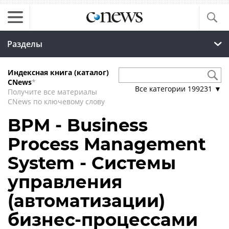
Разделы
Индексная книга (каталог)
CNews
*
Все категории
199231
▼
Получите все материалы
CNews по ключевому слову
BPM - Business
Process Management
System - Системы
управления
(автоматизации)
бизнес-процессами