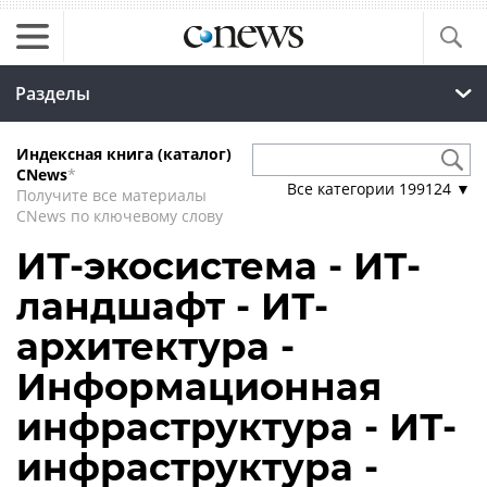
Разделы
Индексная книга (каталог)
CNews
*
Все категории
199124
▼
Получите все материалы
CNews по ключевому слову
ИТ-экосистема - ИТ-
ландшафт - ИТ-
архитектура -
Информационная
инфраструктура - ИТ-
инфраструктура -