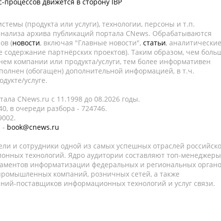
-процессов движется в сторону IBP
темы (продукта или услуги), технологии, персоны и т.п.
 анализа архива публикаций портала CNews. Обрабатываются
ов (
новости
, включая "Главные новости",
статьи
, аналитически
е содержание партнёрских проектов). Таким образом, чем боль
нем компании или продукта/услуги, тем более информативен
полнен (обогащен) дополнительной информацией, в т.ч.
дукте/услуге.
ала CNews.ru c 11.1998 до 08.2026 годы.
0, в очереди разбора - 724746.
9002.
 -
book@cnews.ru
ели и сотрудники одной из самых успешных отраслей российск
онных технологий. Ядро аудитории составляют топ-менеджеры
таментов информатизации федеральных и региональных орган
 промышленных компаний, розничных сетей, а также
аний-поставщиков информационных технологий и услуг связи.