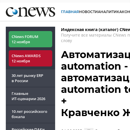
ГЛАВНАЯ
НОВОСТИ
АНАЛИТИКА
КО
Индексная книга (каталог) CNe
Получите все материалы CNews 
CNews FORUM
слову
12 ноября
Автоматизац
CNews AWARDS
12 ноября
automation 
автоматизац
30 лет рынку ERP
в России
automation t
Главные
+
ИТ-сценарии
2026
Кравченко 
10 лет российского
бэкапа
Российские ПАКи