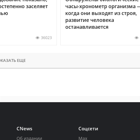
остепенно заселяет
часы-хронометр организма 
нью
когда они выходят из строя,
развитие человека
останавливается
36023
КАЗАТЬ ЕЩЕ
CNews
Соцсети
Об издании
Max