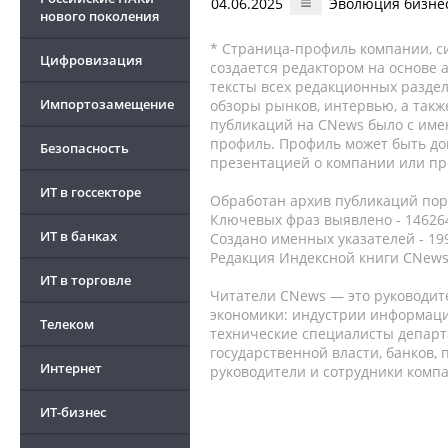
04.06.2025
Эволюция бизнес
нового поколения
* Страница-профиль компании, сис
Цифровизация
создается редактором на основе
тексты всех редакционных раздел
Импортозамещение
обзоры рынков, интервью, а такж
публикаций на CNews было с име
профиль. Профиль может быть до
Безопасность
презентацией о компании или про
ИТ в госсекторе
Обработан архив публикаций порт
Ключевых фраз выявлено - 146264
ИТ в банках
Создано именных указателей - 19
Редакция Индексной книги CNews
ИТ в торговле
Читатели CNews — это руководит
экономики: индустрии информаци
Телеком
технические специалисты депар
государственной власти, банков,
Интернет
руководители и сотрудники комп
ИТ-бизнес