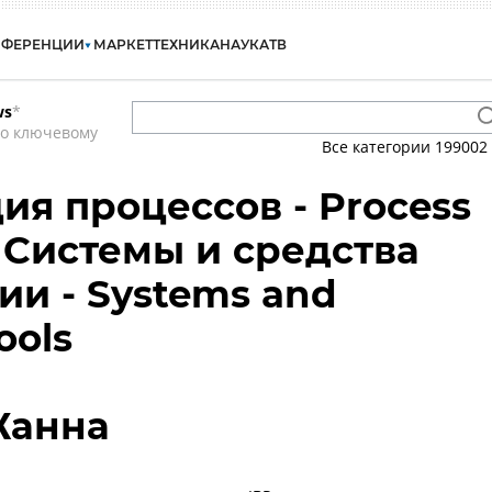
НФЕРЕНЦИИ
МАРКЕТ
ТЕХНИКА
НАУКА
ТВ
ws
*
по ключевому
Все категории
199002
ия процессов - Process
- Системы и средства
ии - Systems and
ools
Жанна