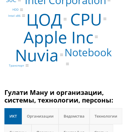
Intel Corporation
HDD
CPU
ЦОД
Intel x86
Apple Inc
Nuvia
Notebook
Транспорт
Гулати Ману и организации,
системы, технологии, персоны:
ИКТ
Организации
Ведомства
Технологии