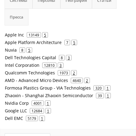
Системы
Персоны
География
Статьи
Пресса
Apple Inc
13149
5
Apple Platform Architecture
7
5
Nuvia
8
5
Dell Technologies Capital
8
3
Intel Corporation
12810
3
Qualcomm Technologies
1973
2
AMD - Advanced Micro Devices
4640
2
Formosa Plastics Group - VIA Technologies
320
1
Zhaoxin - Shanghai Zhaoxin Semiconductor
39
1
Nvidia Corp
4001
1
Google LLC
12684
1
Dell EMC
5179
1