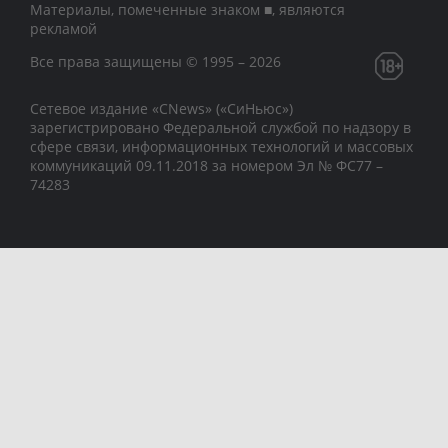
Материалы, помеченные знаком ■, являются
рекламой
Все права защищены © 1995 – 2026
Сетевое издание «CNews» («СиНьюс»)
зарегистрировано Федеральной службой по надзору в
сфере связи, информационных технологий и массовых
коммуникаций 09.11.2018 за номером Эл № ФС77 –
74283