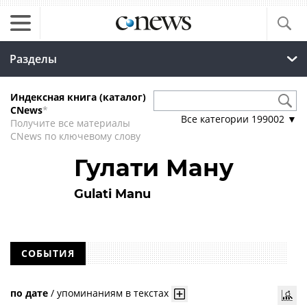
Разделы
Индексная книга (каталог)
CNews
*
Все категории
199002
▼
Получите все материалы
CNews по ключевому слову
Гулати Ману
Gulati Manu
СОБЫТИЯ
по дате
/
упоминаниям в текстах