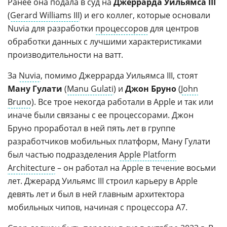
Ранее она подала в суд на
Джеррарда Уильямса III
(
Gerard Williams III
) и его коллег, которые основали
Nuvia для разработки
процессоров
для центров
обработки данных с лучшими характеристиками
производительности на ватт.
За
Nuvia
, помимо Джеррарда Уильямса III, стоят
Ману Гулати
(
Manu Gulati
) и
Джон Бруно
(
John
Bruno
). Все трое некогда работали в Apple и так или
иначе были связаны с ее процессорами. Джон
Бруно проработал в ней пять лет в группе
разработчиков мобильных платформ, Ману Гулати
был частью подразделения
Apple Platform
Architecture
– он работал на Apple в течение восьми
лет. Джерард Уильямс III строил карьеру в Apple
девять лет и был в ней главным архитектора
мобильных чипов, начиная с процессора А7.