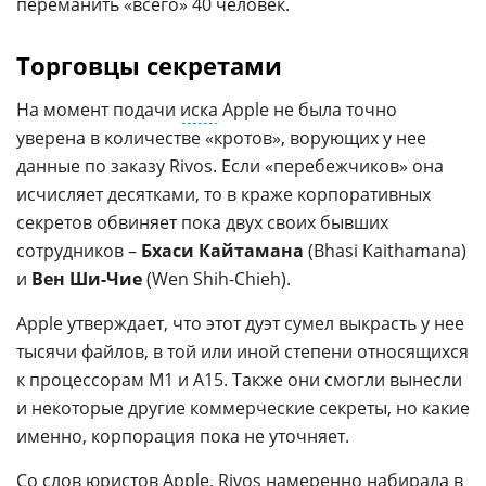
переманить «всего» 40 человек.
Торговцы секретами
На момент подачи
иска
Apple не была точно
уверена в количестве «кротов», ворующих у нее
данные по заказу Rivos. Если «перебежчиков» она
исчисляет десятками, то в краже корпоративных
секретов обвиняет пока двух своих бывших
сотрудников –
Бхаси Кайтамана
(Bhasi Kaithamana)
и
Вен Ши-Чие
(Wen Shih-Chieh).
Apple утверждает, что этот дуэт сумел выкрасть у нее
тысячи файлов, в той или иной степени относящихся
к процессорам М1 и А15. Также они смогли вынесли
и некоторые другие коммерческие секреты, но какие
именно, корпорация пока не уточняет.
Со слов
юристов
Apple, Rivos намеренно набирала в