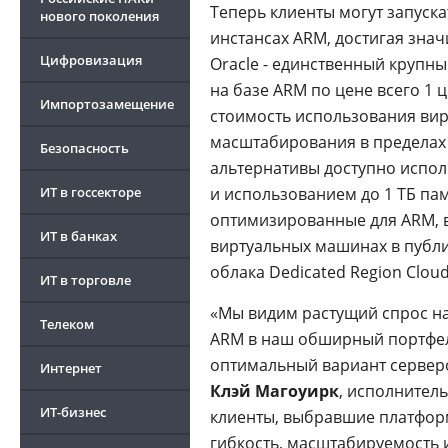
Теперь клиенты могут запуск
нового поколения
инстансах ARM, достигая зна
Цифровизация
Oracle - единственный крупн
на базе ARM по цене всего 1 ц
Импортозамещение
стоимость использования ви
масштабирования в пределах от
Безопасность
альтернативы доступно испо
ИТ в госсекторе
и использованием до 1 ТБ па
оптимизированные для ARM, 
ИТ в банках
виртуальных машинах в публи
облака Dedicated Region Clo
ИТ в торговле
«Мы видим растущий спрос н
Телеком
ARM в наш обширный портфел
оптимальный вариант серверо
Интернет
Клэй Магоуирк
, исполнител
ИТ-бизнес
клиенты, выбравшие платформ
гибкость, масштабируемость 