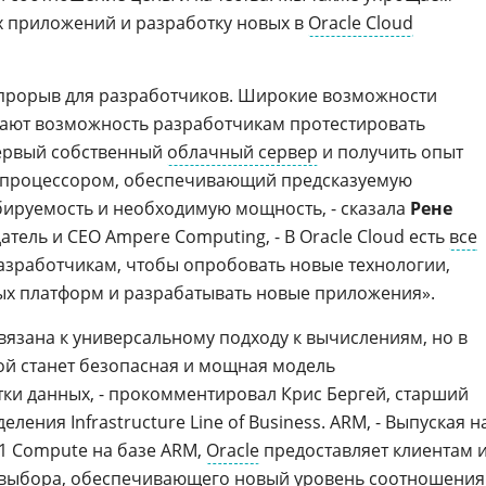
х приложений и разработку новых в
Oracle Cloud
о прорыв для разработчиков. Широкие возможности
дают возможность разработчикам протестировать
первый собственный
облачный сервер
и получить опыт
процессором, обеспечивающий предсказуемую
ируемость и необходимую мощность, - сказала
Рене
датель и CEO Ampere Computing, - В Oracle Cloud есть
все
азработчикам, чтобы опробовать новые технологии,
ых платформ и разрабатывать новые приложения».
язана к универсальному подходу к вычислениям, но в
ой станет безопасная и мощная модель
ки данных, - прокомментировал Крис Бергей, старший
ления Infrastructure Line of Business. ARM, - Выпуская н
1 Compute на базе ARM,
Oracle
предоставляет клиентам 
выбора, обеспечивающего новый уровень соотношения