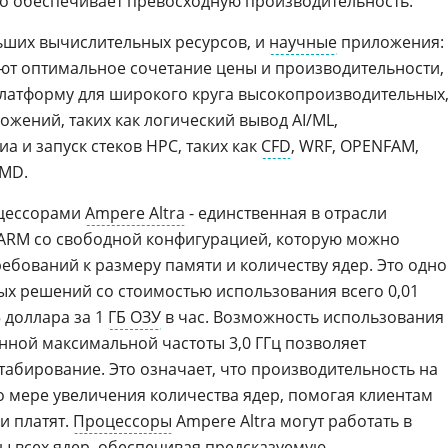
то обеспечивает превосходную производительность.
ших вычислительных ресурсов, и
научные
приложения:
т оптимальное сочетание цены и производительности,
латформу для широкого круга высокопроизводительных
жений, таких как логический вывод AI/ML,
 и запуск стеков HPC, таких как
CFD
, WRF, OPENFAM,
MD.
оцессорами
Ampere Altra
- единственная в отрасли
 ARM со свободной конфигурацией, которую можно
ребований к размеру памяти и количеству ядер. Это одно
ых решений со стоимостью использования всего 0,01
5 доллара за 1
ГБ ОЗУ
в час. Возможность использования
нной максимальной частоты 3,0 ГГц позволяет
абирование. Это означает, что производительность на
о мере увеличения количества ядер, помогая клиентам
и платят.
Процессоры
Ampere Altra могут работать в
 всех ядер, обеспечивая предсказуемую