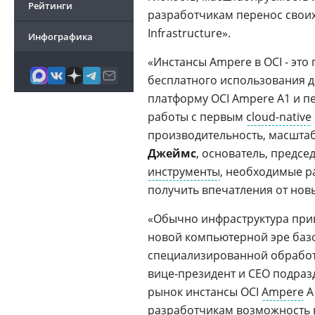
Рейтинги
разработчикам перенос свои
Infrastructure».
Инфографика
«Инстансы Ampere в OCI - эт
бесплатного использования 
платформу OCI Ampere A1 и 
работы с первым
cloud-native
производительность, масштаб
Джеймс
, основатель, предсе
инструменты
, необходимые р
получить впечатления от нов
«Обычно инфраструктура прив
новой компьютерной эре баз
специализированной обработ
вице-президент и CEO подразде
рынок инстансы OCI
Ampere
A
разработчикам возможность 