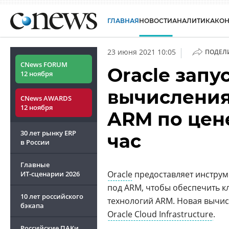
ГЛАВНАЯ
НОВОСТИ
АНАЛИТИКА
КО
|
23 июня 2021 10:05
ПОДЕЛ
CNews FORUM
Oracle запу
12 ноября
вычисления
CNews AWARDS
12 ноября
ARM по цене
30 лет рынку ERP
час
в России
Главные
Oracle
предоставляет инструм
ИТ-сценарии
2026
под ARM, чтобы обеспечить к
10 лет российского
технологий ARM. Новая вычи
бэкапа
Oracle Cloud Infrastructure
.
Российские ПАКи