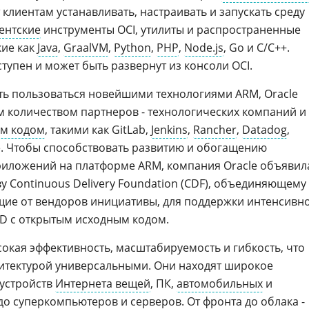
 клиентам устанавливать, настраивать и запускать среду
ентские
инструменты OCI, утилиты и распространенные
кие как
Java
,
GraalVM
,
Python
,
PHP
,
Node.js
, Go и C/C++.
тупен и может быть развернут из консоли OCI.
ть пользоваться новейшими технологиями ARM, Oracle
м количеством партнеров - технологических компаний и
ым кодом
, такими как GitLab,
Jenkins
,
Rancher
,
Datadog
,
. Чтобы способствовать развитию и обогащению
риложений на платформе ARM, компания Oracle объявил
у Continuous Delivery Foundation (CDF), объединяющему
сящие от вендоров инициативы, для поддержки интенсивн
D с открытым исходным кодом.
окая эффективность, масштабируемость и гибкость, что
хитектурой универсальными. Они находят широкое
 устройств
Интернета вещей
, ПК,
автомобильных
и
 суперкомпьютеров и серверов. От фронта до облака -