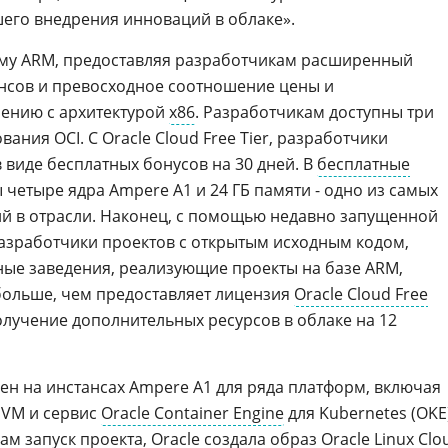
шего внедрения инноваций в облаке».
тему ARM, предоставляя разработчикам расширенный
нсов и превосходное соотношение цены и
нению с архитектурой
x86
. Разработчикам доступны три
ания OCI. С Oracle Cloud Free Tier, разработчики
 виде бесплатных бонусов на 30 дней. В
бесплатные
 четыре ядра Ampere A1 и 24 ГБ памяти - одно из самых
й в отрасли. Наконец, с помощью недавно запущенной
азработчики проектов с открытым исходным кодом,
бные заведения, реализующие проекты на базе ARM,
больше, чем предоставляет лицензия
Oracle Cloud Free
получение дополнительных ресурсов в облаке на 12
пен на инстансах Ampere A1 для ряда платформ, включая
alVM и сервис
Oracle Container Engine
для Kubernetes (OKE)
м запуск проекта, Oracle создала образ
Oracle Linux Clo