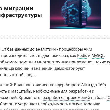
о миграции
нфраструктуры
: От баз данных до аналитики - процессоры ARM
производительность для таких баз, как
Redis
и
MySQL
.
 объемом памяти и многопоточные приложения, такие к
нилища ключей и значений, демонстрируют
ость в этой среде.
ений: Большое количество ядер Ampere Altra (до 160)
сть и масштабы, необходимые для разработки и
ложений. Кроме того,
разработка приложений
на базе
i
1 Compute устраняет необходимость в эмуляторе или