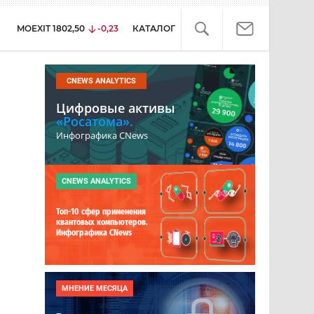
MOEXIT
1802,50
-0,23
КАТАЛОГ
CNEWS ANALYTICS
Цифровые активы
«Росатома».
Инфографика CNews
CNEWS ANALYTICS
Топ-10 сфер применения
квантовых компьютеров.
Инфографика CNews
й
МНЕНИЕ МЕСЯЦА