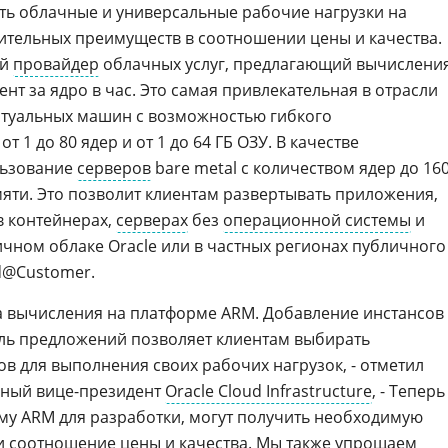
ать облачные и универсальные рабочие нагрузки на
чительных преимуществ в соотношении цены и качества.
ый
провайдер
облачных услуг, предлагающий вычислени
ент за ядро в час. Это самая привлекательная в отрасли
ртуальных машин с возможностью гибкого
 1 до 80 ядер и от 1 до 64 ГБ ОЗУ. В качестве
льзование
серверов
bare metal с количеством ядер до 16
мяти. Это позволит клиентам развертывать приложения,
в контейнерах,
серверах
без
операционной системы
и
чном облаке Oracle или в частных регионах публичного
ud@Customer.
а вычисления на платформе ARM. Добавление инстансов
ь предложений позволяет клиентам выбирать
в для выполнения своих рабочих нагрузок, - отметил
ьный вице-президент
Oracle Cloud Infrastructure
, - Теперь
у ARM для разработки, могут получить необходимую
и соотношение цены и качества. Мы также упрощаем