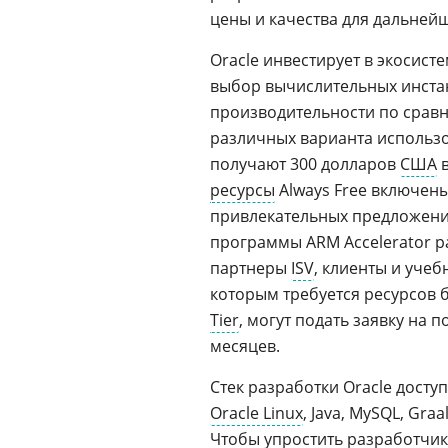
цены и качества для дальней
Oracle инвестирует в экосис
выбор вычислительных инста
производительности по срав
различных варианта использов
получают 300 долларов
США
в
ресурсы
Always Free включены
привлекательных предложени
программы ARM Accelerator р
партнеры
ISV
, клиенты и уче
которым требуется ресурсов 
Tier
, могут подать заявку на 
месяцев.
Стек разработки Oracle досту
Oracle Linux
, Java, MySQL, Gra
Чтобы упростить разработчика