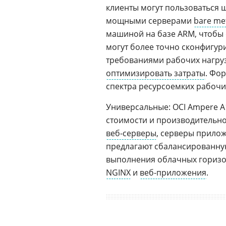
клиенты могут пользоваться 
мощными серверами
bare me
машиной на базе ARM, чтобы 
могут более точно сконфигур
требованиями рабочих нагруз
оптимизировать затраты
. Фо
спектра ресурсоемких рабочих
Универсальные: OCI Ampere 
стоимости и производительно
веб-серверы
, серверы прило
предлагают сбалансированну
выполнения облачных горизон
NGINX
и
веб-приложения
.