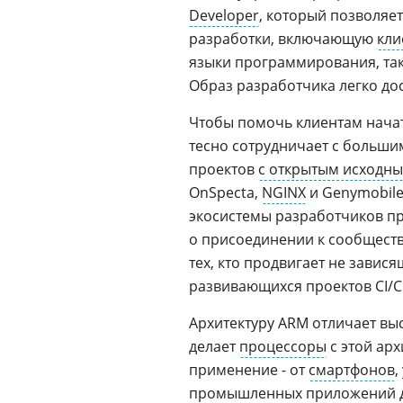
Developer
, который позволяет
разработки, включающую
кли
языки программирования, та
Образ разработчика легко дос
Чтобы помочь клиентам нача
тесно сотрудничает с больши
проектов
с открытым исходн
OnSpecta,
NGINX
и Genymobile
экосистемы разработчиков п
о присоединении к сообществ
тех, кто продвигает не зави
развивающихся проектов CI/C
Архитектуру ARM отличает выс
делает
процессоры
с этой ар
применение - от
смартфонов
,
промышленных приложений до