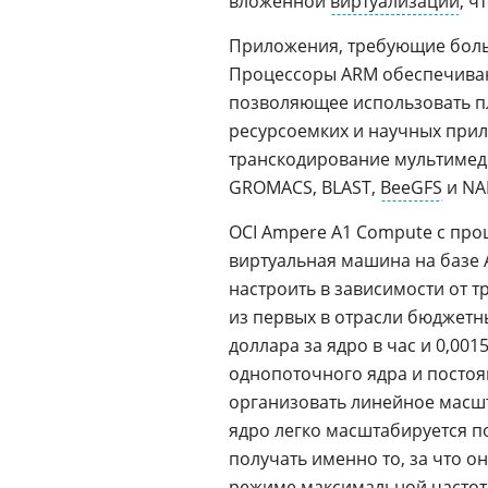
вложенной
виртуализации
, ч
Приложения, требующие боль
Процессоры ARM обеспечиваю
позволяющее использовать п
ресурсоемких и научных прило
транскодирование мультимедиа
GROMACS, BLAST,
BeeGFS
и NA
OCI Ampere A1 Compute с пр
виртуальная машина на базе
настроить в зависимости от т
из первых в отрасли бюджетн
доллара за ядро в час и 0,001
однопоточного ядра и постоя
организовать линейное масшт
ядро легко масштабируется п
получать именно то, за что он
режиме максимальной частоты