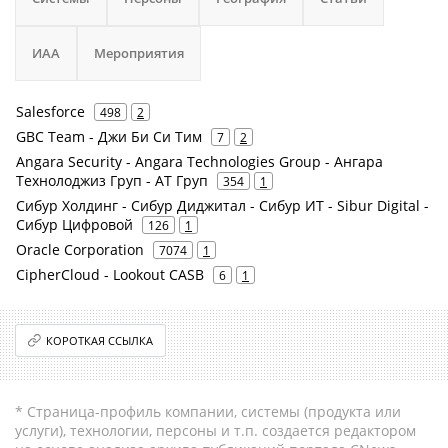
ИАА
Мероприятия
Salesforce
498
2
GBC Team - Джи Би Си Тим
7
2
Angara Security - Angara Technologies Group - Ангара
Технолоджиз Груп - АТ Груп
354
1
Сибур Холдинг - Сибур Диджитал - Сибур ИТ - Sibur Digital -
Сибур Цифровой
126
1
Oracle Corporation
7074
1
CipherCloud - Lookout CASB
6
1
КОРОТКАЯ ССЫЛКА
* Страница-профиль компании, системы (продукта или
услуги), технологии, персоны и т.п. создается редактором