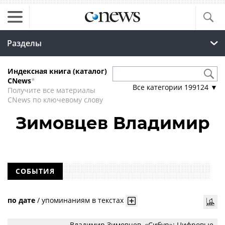
Разделы
Индексная книга (каталог)
CNews
*
Все категории
199124
▼
Получите все материалы
CNews по ключевому слову
Зимовцев Владимир
СОБЫТИЯ
по дате
/
упоминаниям в текстах
Владимир Зимовцев, «Сибур»: Цифровые