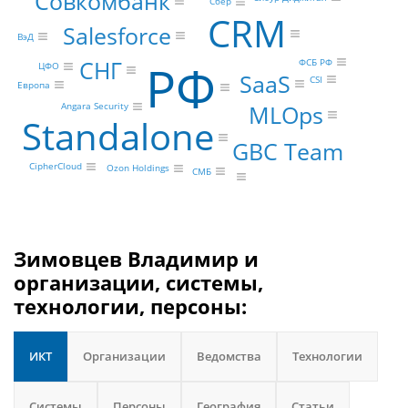
Совкомбанк
Сбер
CRM
Salesforce
ВэД
РФ
СНГ
ФСБ РФ
ЦФО
SaaS
CSI
Европа
MLOps
Angara Security
Standalone
GBC Team
CipherCloud
Ozon Holdings
СМБ
Зимовцев Владимир и
организации, системы,
технологии, персоны:
ИКТ
Организации
Ведомства
Технологии
Системы
Персоны
География
Статьи