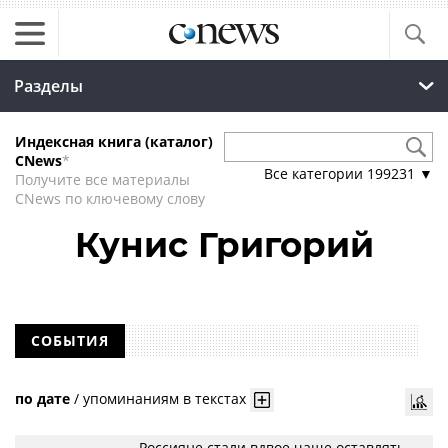
Разделы
Индексная книга (каталог)
CNews
*
Все категории
199231
▼
Получите все материалы
CNews по ключевому слову
Кунис Григорий
СОБЫТИЯ
по дате
/
упоминаниям в текстах
Россияне стали вдвое чаще оставлять