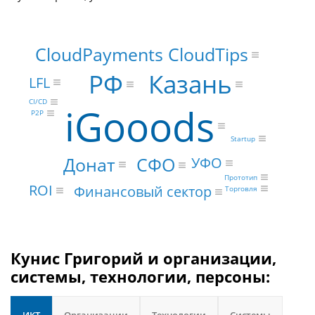
CloudPayments CloudTips
РФ
Казань
LFL
CI/CD
iGooods
P2P
Startup
Донат
СФО
УФО
Прототип
ROI
Финансовый сектор
Торговля
Кунис Григорий и организации,
системы, технологии, персоны: